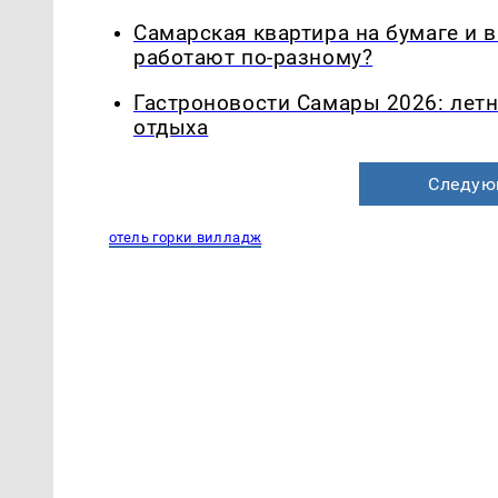
Самарская квартира на бумаге и 
работают по-разному?
Гастроновости Самары 2026: летн
отдыха
Следую
отель горки вилладж