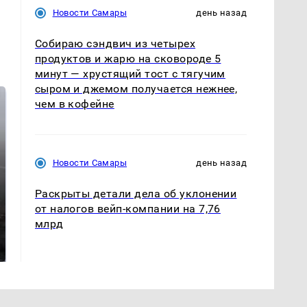
Новости Самары
день назад
Собираю сэндвич из четырех
продуктов и жарю на сковороде 5
минут — хрустящий тост с тягучим
сыром и джемом получается нежнее,
чем в кофейне
Новости Самары
день назад
Раскрыты детали дела об уклонении
от налогов вейп-компании на 7,76
Таких событий не
млрд
В магазинах России
было с 1945: чего
ажиотаж из-за этого
ждать всем нам?
продукта: что купить?