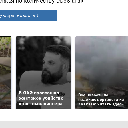
лжья по количеству DDoS-атак
ующая новость ↓
В ОАЭ произошло
Все новости по
жестокое убийство
падению вертолета на
криптомиллионера
Кавказе: читать здесь