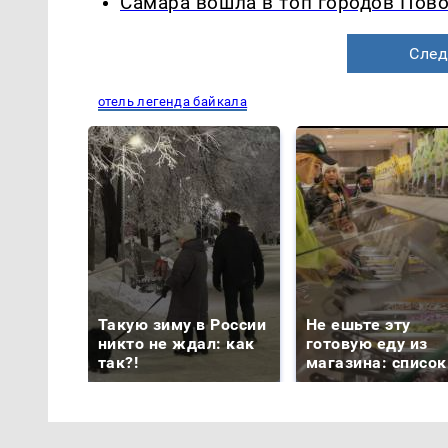
Самара вошла в топ городов Пово
След
отель легенда байкала
Такую зиму в России
Не ешьте эту
никто не ждал: как
готовую еду из
так?!
магазина: список