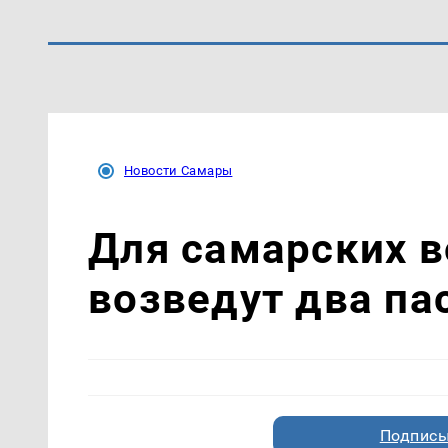
Новости Самары
Для самарских 
возведут два па
Подписы