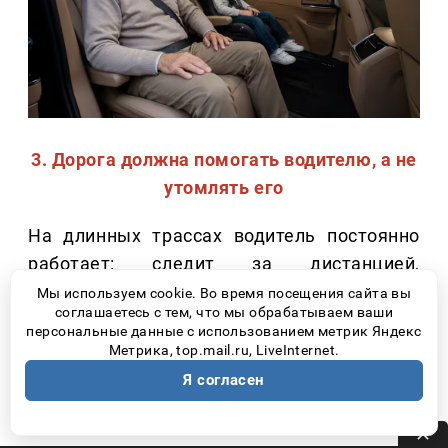
3. Дорога должна помогать водителю, а не
утомлять его
На длинных трассах водитель постоянно
работает: следит за дистанцией,
скоростью, дорожной обстановкой. Чем
Мы используем cookie. Во время посещения сайта вы
соглашаетесь с тем, что мы обрабатываем ваши
больше электронных помощников берет на
персональные данные с использованием метрик Яндекс
себя часть этих задач, тем спокойнее
Метрика, top.mail.ru, LiveInternet.
проходит поездка.
Я согласен
Сегодня особенно полезными становятся: