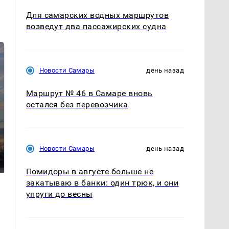
Для самарских водных маршрутов
возведут два пассажирских судна
Новости Самары
день назад
Маршрут № 46 в Самаре вновь
остался без перевозчика
СМИ: В Химках на
полицейскую
В магазинах России
Новости Самары
день назад
машину напали и
ажиотаж из-за этого
подожгли.
продукта: что купить?
Помидоры в августе больше не
закатываю в банки: один трюк, и они
упруги до весны