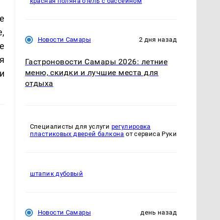
красная поляна отель с бассейном
е
,
Новости Самары
2 дня назад
е
я
Гастроновости Самары 2026: летние
меню, скидки и лучшие места для
и
отдыха
Специалисты для услуги
регулировка
пластиковых дверей балкона
от сервиса Руки
штапик дубовый
Новости Самары
день назад