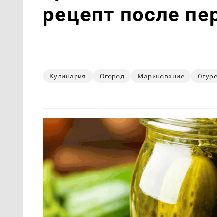
рецепт после пе
Кулинария
Огород
Маринование
Огур