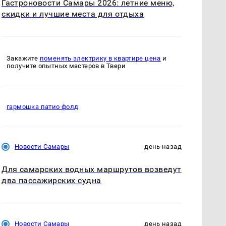
Гастроновости Самары 2026: летние меню,
скидки и лучшие места для отдыха
Закажите
поменять электрику в квартире цена
и
получите опытных мастеров в Твери
гармошка патио фолд
Новости Самары
день назад
Для самарских водных маршрутов возведут
два пассажирских судна
Новости Самары
день назад