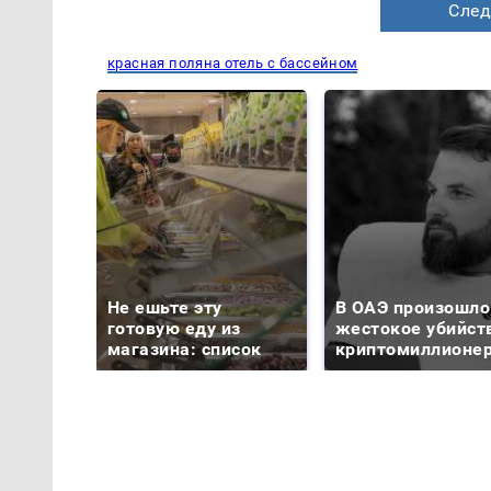
След
красная поляна отель с бассейном
Не ешьте эту
В ОАЭ произошло
готовую еду из
жестокое убийст
магазина: список
криптомиллионе