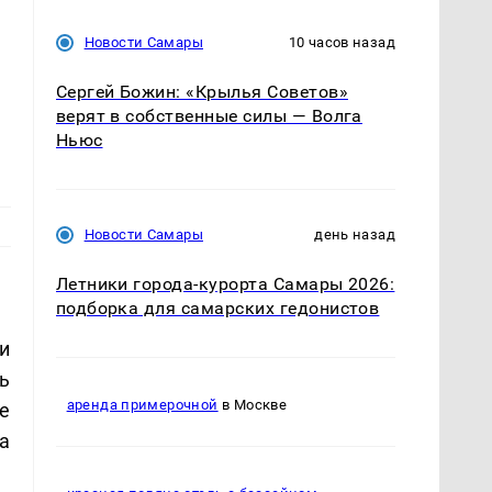
Новости Самары
10 часов назад
Сергей Божин: «Крылья Советов»
верят в собственные силы — Волга
Ньюс
Новости Самары
день назад
Летники города-курорта Самары 2026:
подборка для самарских гедонистов
и
ь
аренда примерочной
в Москве
е
а