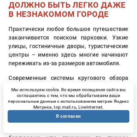
ДОЛЖНО БЫТЬ ЛЕГКО ДАЖЕ
В НЕЗНАКОМОМ ГОРОДЕ
Практически любое большое путешествие
заканчивается поиском парковки. Узкие
улицы, гостиничные дворы, туристические
центры – именно здесь многие начинают
переживать из-за размеров автомобиля.
Современные системы кругового обзора
значительно упрощают эту задачу.
Мы используем cookie. Во время посещения сайта вы
Например, камеры с обзором 540 градусов
соглашаетесь с тем, что мы обрабатываем ваши
персональные данные с использованием метрик Яндекс
позволяют видеть не только пространство
Метрика, top.mail.ru, LiveInternet.
вокруг автомобиля, но и область
Я согласен
непосредственно под ним. Это особенно
удобно при парковке, проезде рядом с