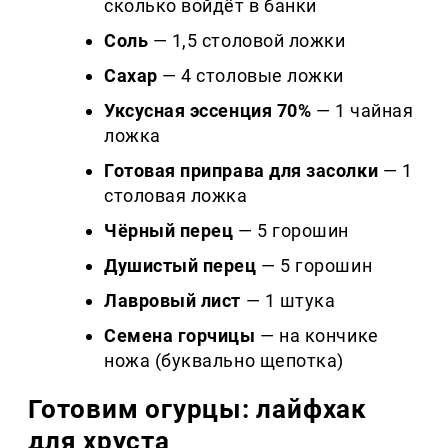
сколько войдёт в банки
Соль
— 1,5 столовой ложки
Сахар
— 4 столовые ложки
Уксусная эссенция 70%
— 1 чайная
ложка
Готовая приправа для засолки
— 1
столовая ложка
Чёрный перец
— 5 горошин
Душистый перец
— 5 горошин
Лавровый лист
— 1 штука
Семена горчицы
— на кончике
ножа (буквально щепотка)
Готовим огурцы: лайфхак
для хруста