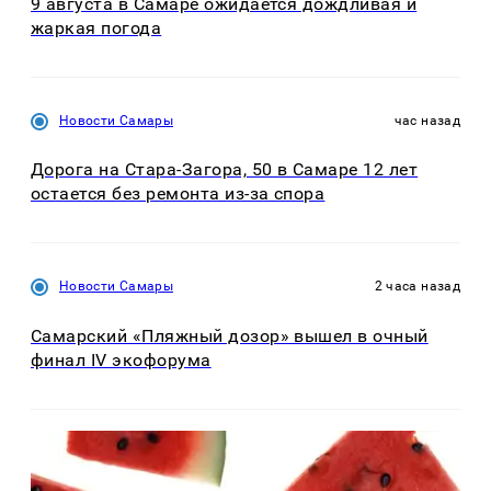
9 августа в Самаре ожидается дождливая и
жаркая погода
Новости Самары
час назад
Дорога на Стара-Загора, 50 в Самаре 12 лет
остается без ремонта из-за спора
Новости Самары
2 часа назад
Самарский «Пляжный дозор» вышел в очный
финал IV экофорума