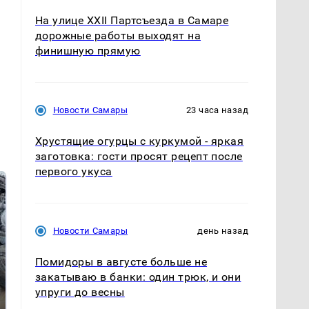
На улице XXII Партсъезда в Самаре
дорожные работы выходят на
финишную прямую
Новости Самары
23 часа назад
Хрустящие огурцы с куркумой - яркая
заготовка: гости просят рецепт после
первого укуса
Новости Самары
день назад
Помидоры в августе больше не
закатываю в банки: один трюк, и они
упруги до весны
Такую зиму в России
На Урале из казны