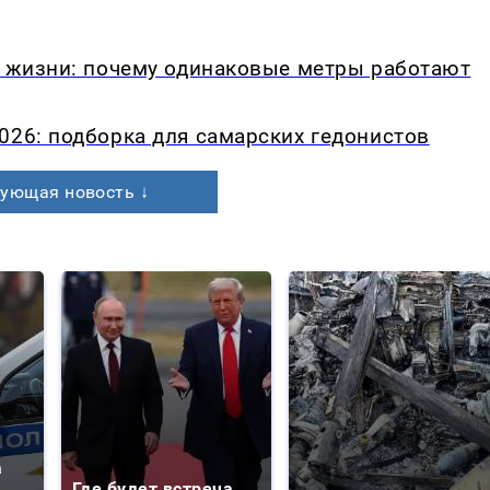
в жизни: почему одинаковые метры работают
026: подборка для самарских гедонистов
ующая новость ↓
а
Где будет встреча