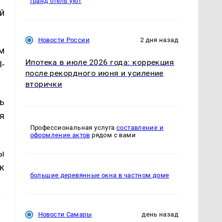
гранд отель уют
й
Новости России
2 дня назад
м
Ипотека в июле 2026 года: коррекция
-
после рекордного июня и усиление
вторички
ь
я
Профессиональная услуга
составление и
оформление актов
рядом с вами
ы
к
большие деревянные окна в частном доме
Новости Самары
день назад