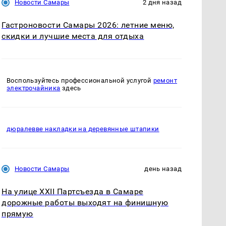
Новости Самары
2 дня назад
Гастроновости Самары 2026: летние меню,
скидки и лучшие места для отдыха
Воспользуйтесь профессиональной услугой
ремонт
электрочайника
здесь
дюралевве накладки на деревянные штапики
Новости Самары
день назад
На улице XXII Партсъезда в Самаре
дорожные работы выходят на финишную
прямую