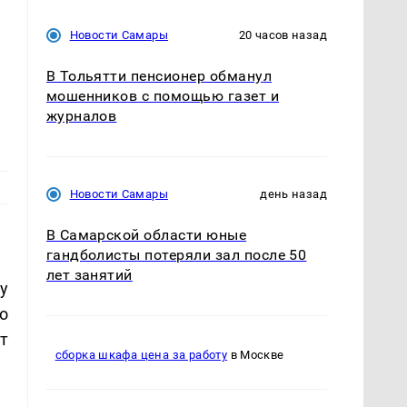
Новости Самары
20 часов назад
В Тольятти пенсионер обманул
мошенников с помощью газет и
журналов
Новости Самары
день назад
В Самарской области юные
гандболисты потеряли зал после 50
лет занятий
у
о
т
сборка шкафа цена за работу
в Москве