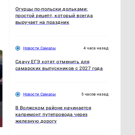
Огурцы по‑польски дольками:
простой рецепт, который всегда
выручает на праздник
Новости Самары
4 часа назад
Сдачу ЕГЭ хотят отменить для
самарских выпускников с 2027 года
Новости Самары
5 часов назад
В Волжском районе начинается
Такую зиму в России
Как выглядит место
капремонт путепровода через
никто не ждал: как
крушение вертолета на
железную дорогу
так?!
Кавказе: смотреть