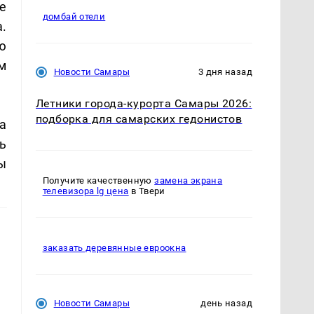
е
домбай отели
.
ю
м
Новости Самары
3 дня назад
Летники города-курорта Самары 2026:
подборка для самарских гедонистов
а
ь
ы
Получите качественную
замена экрана
телевизора lg цена
в Твери
заказать деревянные евроокна
Новости Самары
день назад