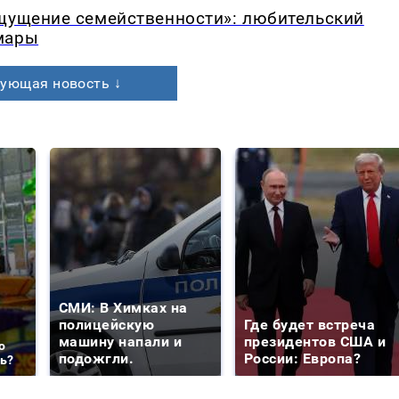
ощущение семейственности»: любительский
мары
ующая новость ↓
СМИ: В Химках на
полицейскую
Где будет встреча
машину напали и
президентов США и
о
подожгли.
России: Европа?
ть?