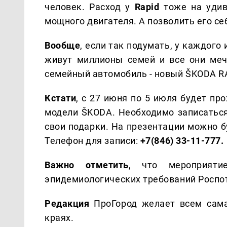
человек. Расход у
Rapid
тоже на удив
мощного двигателя. А позволить его с
Вообще
, если так подумать, у каждого
живут миллионы семей и все они меч
семейный автомобиль - новый ŠKODA R
Кстати
, с 27 июня по 5 июля будет п
модели ŠKODA. Необходимо записаться 
свои подарки. На презентации можно б
Телефон для записи:
+7(846) 33-11-777.
Важно отметить
, что мероприяти
эпидемиологических требований Роспо
Редакция
ПроГород желает всем сама
краях.