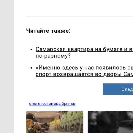
Читайте также:
Самарская квартира на бумаге и 
по-разному?
«Именно здесь у нас появилось 
спорт возвращается во дворы Са
След
отель гостиница брянск