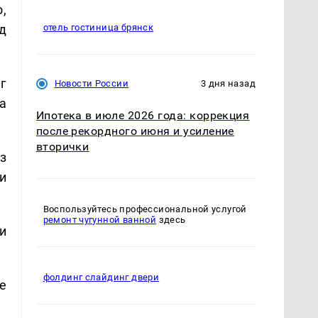
,
д
отель гостиница брянск
г
Новости России
3 дня назад
а
Ипотека в июле 2026 года: коррекция
после рекордного июня и усиление
вторички
з
и
Воспользуйтесь профессиональной услугой
ремонт чугунной ванной
здесь
и
фолдинг слайдинг двери
е