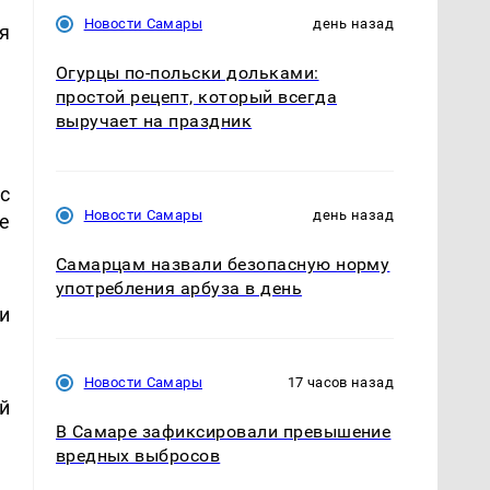
Новости Самары
день назад
я
Огурцы по‑польски дольками:
простой рецепт, который всегда
выручает на праздник
с
Новости Самары
день назад
е
Самарцам назвали безопасную норму
употребления арбуза в день
и
Новости Самары
17 часов назад
й
В Самаре зафиксировали превышение
вредных выбросов