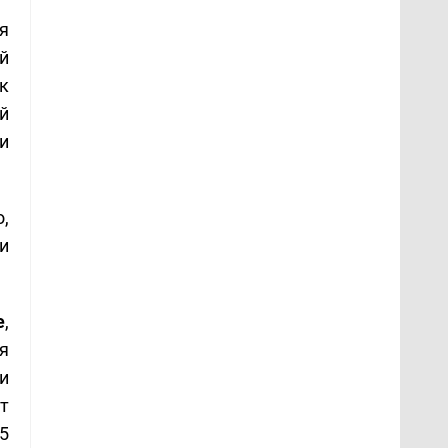
я
й
к
й
и
,
и
е
,
я
и
т
5