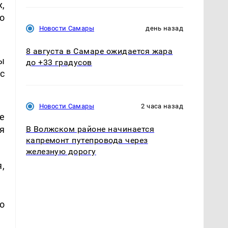
,
о
Новости Самары
день назад
8 августа в Самаре ожидается жара
ы
до +33 градусов
с
Новости Самары
2 часа назад
е
я
В Волжском районе начинается
капремонт путепровода через
железную дорогу
,
о