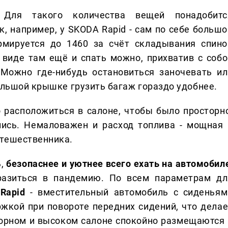
Для такого количества вещей понадобитс
к, например, у SKODA Rapid - сам по себе большо
рмируется до 1460 за счёт складывания спино
 виде там ещё и спать можно, прихватив с собо
 Можно где-нибудь остановиться заночевать ил
ольшой крышке грузить багаж гораздо удобнее.
 расположиться в салоне, чтобы было просторно
лись. Немаловажен и расход топлива - мощная 
утешественника.
ь,
безопаснее и уютнее всего ехать на автомобил
разиться в пандемию. По всем параметрам дл
Rapid
- вместительный автомобиль с сиденьям
жкой при повороте передних сидений, что делае
торном и высоком салоне спокойно размещаются 