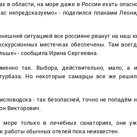
х в области, на море даже в России ехать опасно
час непредсказуемо» - поделился планами Леони
нынешней ситуацией все россияне рванут на наш ю
кскурсионных местечках обеспечены. Там всегд
ольше» - сообщила Ирина Сергеевна.
именно так. Выбора, действительно, мало, а и
 турбаза. Но некоторые самарцы все же решил
исловодска - так безопасней, точно не попадём н
тон Викторович.
а море только в лечебных санаториях, они уж
ик работы обычных отелей пока неизвестен.