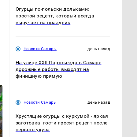
Огурцы по‑польски дольками:
простой рецепт, который всегда
выручает на праздник
Новости Самары
день назад
На улице XXII Партсъезда в Самаре
дорожные работы выходят на
финишную прямую
Новости Самары
день назад
Хрустящие огурцы с куркумой - яркая
заготовка: гости просят рецепт после
первого укуса