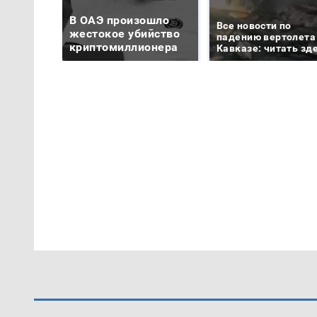
В ОАЭ произошло
Все новости по
жестокое убийство
падению вертолета
криптомиллионера
Кавказе: читать зд