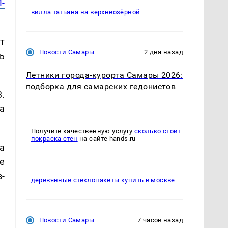
П-
вилла татьяна на верхнеозёрной
т
Новости Самары
2 дня назад
ь
Летники города-курорта Самары 2026:
подборка для самарских гедонистов
.
а
Получите качественную услугу
сколько стоит
покраска стен
на сайте hands.ru
а
е
-
деревянные стеклопакеты купить в москве
Новости Самары
7 часов назад