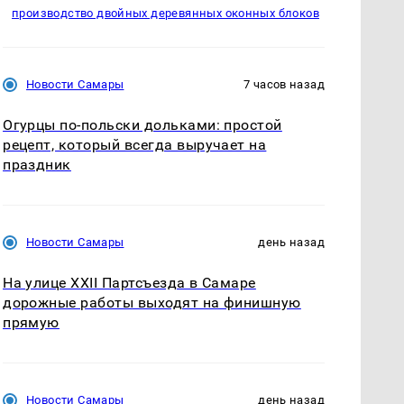
производство двойных деревянных оконных блоков
Новости Самары
7 часов назад
Огурцы по‑польски дольками: простой
рецепт, который всегда выручает на
праздник
Новости Самары
день назад
На улице XXII Партсъезда в Самаре
дорожные работы выходят на финишную
прямую
Новости Самары
день назад