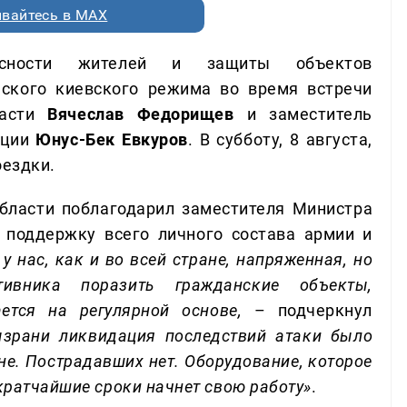
вайтесь в MAX
асности жителей и защиты объектов
еского киевского режима во время встречи
ласти
Вячеслав Федорищев
и заместитель
ации
Юнус-Бек Евкуров
. В субботу, 8 августа,
оездки.
области поблагодарил заместителя Министра
 поддержку всего личного состава армии и
у нас, как и во всей стране, напряженная, но
тивника поразить гражданские объекты,
ется на регулярной основе,
– подчеркнул
ызрани ликвидация последствий атаки было
не. Пострадавших нет. Оборудование, которое
 кратчайшие сроки начнет свою работу»
.