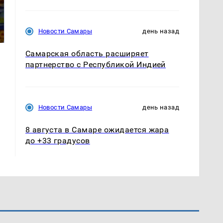
Такую зиму в России
Как выглядит место
никто не ждал: как
крушение вертолета на
Новости Самары
день назад
так?!
Кавказе: смотреть
Самарская область расширяет
партнерство с Республикой Индией
Новости Самары
день назад
8 августа в Самаре ожидается жара
до +33 градусов