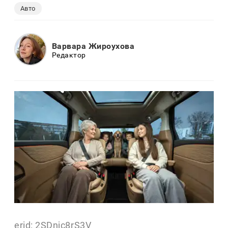
Авто
Варвара Жироухова
Редактор
erid: 2SDnjc8rS3V