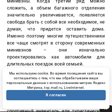
минивэны. Когда третий ряд можно
сложить, а объем багажного отделения
значительно увеличивается, появляется
свобода брать с собой все необходимое, не
думая, что придется оставить дома.
Именно поэтому многие путешественники
все чаще смотрят в сторону современных
минивэнов – они изначально
проектировались как автомобили для
длительных поездок всей семьей.
Мы используем cookie. Во время посещения сайта вы
Например, в JAC RF8 третий ряд сидений
соглашаетесь с тем, что мы обрабатываем ваши
легко складывается, благодаря чему
персональные данные с использованием метрик Яндекс
Метрика, top.mail.ru, LiveInternet.
багажное пространство можно увеличить
Я согласен
под конкретную поездку. Это позволяет
без труда разместить чемоданы,
спортивный инвентарь или туристическое