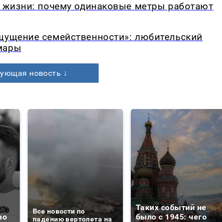
в жизни: почему одинаковые метры работают
ощущение семейственности»: любительский
мары
ующая новость ↓
Таких событий не
Все новости по
во
было с 1945: чего
падению вертолета на