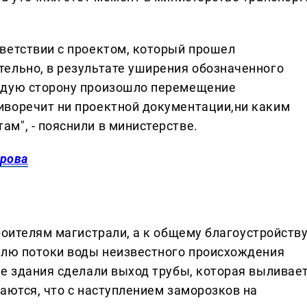
тветствии с проектом, который прошел
тельно, в результате уширения обозначенного
аждую сторону произошло перемещение
иворечит ни проектной документации,ни каким
м", - пояснили в министерстве.
арова
роителям магистрали, а к общему благоустройств
елю потоки воды неизвестного происхождения
де здания сделали выход трубы, которая выливае
аются, что с наступлением заморозков на