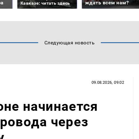
ра
ждать всем нам?
Кавказе: читать здесь
Следующая новость
09.08.2026, 09:02
оне начинается
ровода через
у