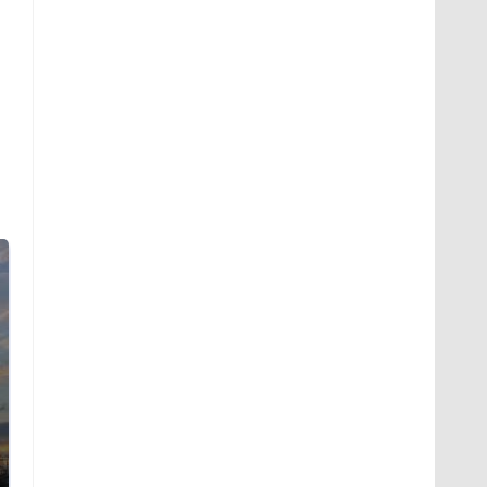
СМИ: В Химках на
полицейскую
В магазинах России
машину напали и
ажиотаж из-за этого