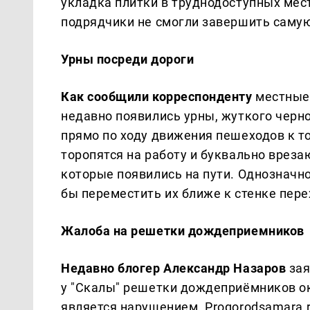
укладка плитки в труднодоступных мест
подрядчики не смогли завершить самую
Урны посреди дороги
Как сообщили корреспонденту
местные 
недавно появились урны, жуткого черн
прямо по ходу движения пешеходов к т
торопятся на работу и буквально вреза
которые появились на пути. Однозначн
бы переместить их ближе к стенке пере
Жалоба на решетки дождеприемников
Недавно блогер Александр Назаров
зая
у "Скалы" решетки дождеприёмников ок
является нарушением. Progorodsamara.r