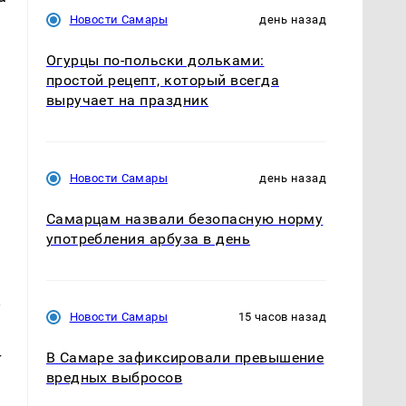
Новости Самары
день назад
Огурцы по‑польски дольками:
простой рецепт, который всегда
выручает на праздник
Новости Самары
день назад
Самарцам назвали безопасную норму
употребления арбуза в день
у
Новости Самары
15 часов назад
т
В Самаре зафиксировали превышение
вредных выбросов