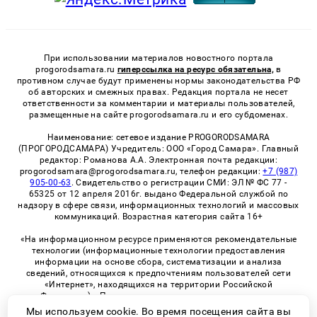
При использовании материалов новостного портала
progorodsamara.ru
гиперссылка на ресурс обязательна,
в
противном случае будут применены нормы законодательства РФ
об авторских и смежных правах. Редакция портала не несет
ответственности за комментарии и материалы пользователей,
размещенные на сайте progorodsamara.ru и его субдоменах.
Наименование: сетевое издание PROGORODSAMARA
(ПРОГОРОДСАМАРА) Учредитель: ООО «Город Самара». Главный
редактор: Романова А.А. Электронная почта редакции:
progorodsamara@progorodsamara.ru, телефон редакции:
+7 (987)
905-00-63
. Свидетельство о регистрации СМИ: ЭЛ № ФС 77 -
65325 от 12 апреля 2016г. выдано Федеральной службой по
надзору в сфере связи, информационных технологий и массовых
коммуникаций. Возрастная категория сайта 16+
«На информационном ресурсе применяются рекомендательные
технологии (информационные технологии предоставления
информации на основе сбора, систематизации и анализа
сведений, относящихся к предпочтениям пользователей сети
«Интернет», находящихся на территории Российской
Федерации)». Правила применения рекомендательных
технологий в виджетах рекламно-обменной сети
«СМИ2» (PDF)
Мы используем cookie. Во время посещения сайта вы