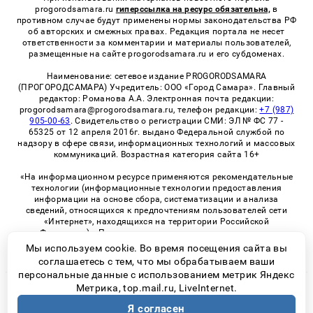
progorodsamara.ru
гиперссылка на ресурс обязательна,
в
противном случае будут применены нормы законодательства РФ
об авторских и смежных правах. Редакция портала не несет
ответственности за комментарии и материалы пользователей,
размещенные на сайте progorodsamara.ru и его субдоменах.
Наименование: сетевое издание PROGORODSAMARA
(ПРОГОРОДСАМАРА) Учредитель: ООО «Город Самара». Главный
редактор: Романова А.А. Электронная почта редакции:
progorodsamara@progorodsamara.ru, телефон редакции:
+7 (987)
905-00-63
. Свидетельство о регистрации СМИ: ЭЛ № ФС 77 -
65325 от 12 апреля 2016г. выдано Федеральной службой по
надзору в сфере связи, информационных технологий и массовых
коммуникаций. Возрастная категория сайта 16+
«На информационном ресурсе применяются рекомендательные
технологии (информационные технологии предоставления
информации на основе сбора, систематизации и анализа
сведений, относящихся к предпочтениям пользователей сети
«Интернет», находящихся на территории Российской
Федерации)». Правила применения рекомендательных
технологий в виджетах рекламно-обменной сети
«СМИ2» (PDF)
Мы используем cookie. Во время посещения сайта вы
соглашаетесь с тем, что мы обрабатываем ваши
персональные данные с использованием метрик Яндекс
Метрика, top.mail.ru, LiveInternet.
© 2026 «ProGorodSamara» | Все права защищены
Я согласен
Возрастная категория сайта 16+