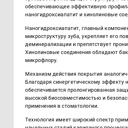
обеспечивающее эффективную профилак
наногидроксиапатит и хинолиновые сое
Наногидроксиапатит, главный компонен
микроструктуру зуба, укрепляет его по
деминерализации и препятствует прон
Хинолиновые соединения обладают ба
микрофлору.
Механизм действия покрытия аналогич
Благодаря синергетическому эффекту н
обеспечивается пролонгированная защи
высокой биосовместимостью и безопасн
применения в стоматологии.
Технология имеет широкий спектр прим
начальных стадий кариозного процесса