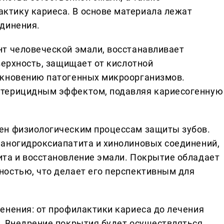
тику кариеса. В основе материала лежат
динения.
т человеческой эмали, восстанавливает
верхность, защищает от кислотной
икновению патогенных микроорганизмов.
ктерицидным эффектом, подавляя кариесогенную
ен физиологическим процессам защиты зубов.
аногидроксиапатита и хинолиновых соединений,
та и восстановление эмали. Покрытие обладает
остью, что делает его перспективным для
енения: от профилактики кариеса до лечения
. Внедрение покрытия будет осуществляться