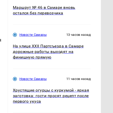
Маршрут № 46 в Самаре вновь
остался без перевозчика
Новости Самары
13 часов назад
я
На улице XXII Партсъезда в Самаре
дорожные работы выходят на
финишную прямую
Новости Самары
11 часов назад
Хрустящие огурцы с куркумой - яркая
заготовка: гости просят рецепт после
первого укуса