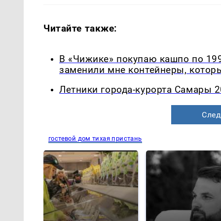
Читайте также:
В «Чижике» покупаю кашпо по 199
заменили мне контейнеры, которы
Летники города-курорта Самары 2
След
гостевой дом тихая пристань