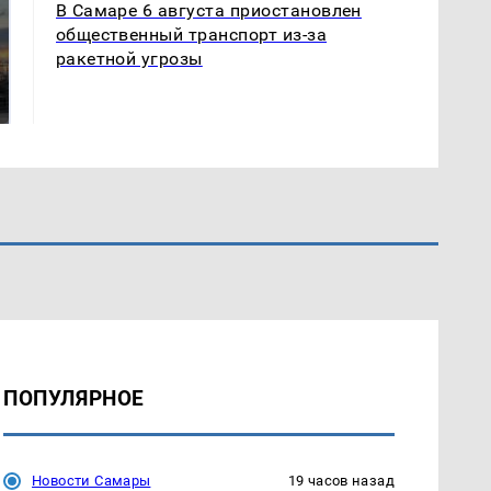
В Самаре 6 августа приостановлен
общественный транспорт из-за
СМИ: В Химках на
ракетной угрозы
полицейскую
В магазинах России
машину напали и
ажиотаж из-за этого
подожгли.
продукта: что купить?
ПОПУЛЯРНОЕ
Новости Самары
19 часов назад