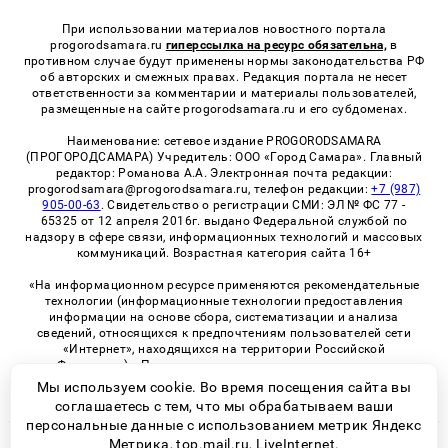
При использовании материалов новостного портала
progorodsamara.ru
гиперссылка на ресурс обязательна,
в
противном случае будут применены нормы законодательства РФ
об авторских и смежных правах. Редакция портала не несет
ответственности за комментарии и материалы пользователей,
размещенные на сайте progorodsamara.ru и его субдоменах.
Наименование: сетевое издание PROGORODSAMARA
(ПРОГОРОДСАМАРА) Учредитель: ООО «Город Самара». Главный
редактор: Романова А.А. Электронная почта редакции:
progorodsamara@progorodsamara.ru, телефон редакции:
+7 (987)
905-00-63
. Свидетельство о регистрации СМИ: ЭЛ № ФС 77 -
65325 от 12 апреля 2016г. выдано Федеральной службой по
надзору в сфере связи, информационных технологий и массовых
коммуникаций. Возрастная категория сайта 16+
«На информационном ресурсе применяются рекомендательные
технологии (информационные технологии предоставления
информации на основе сбора, систематизации и анализа
сведений, относящихся к предпочтениям пользователей сети
«Интернет», находящихся на территории Российской
Федерации)». Правила применения рекомендательных
технологий в виджетах рекламно-обменной сети
«СМИ2» (PDF)
Мы используем cookie. Во время посещения сайта вы
соглашаетесь с тем, что мы обрабатываем ваши
персональные данные с использованием метрик Яндекс
Метрика, top.mail.ru, LiveInternet.