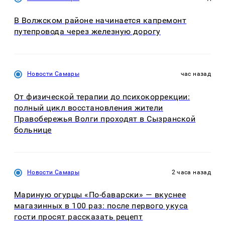
В Волжском районе начинается капремонт
путепровода через железную дорогу
Новости Самары
час назад
От физической терапии до психокоррекции:
полный цикл восстановления жители
Правобережья Волги проходят в Сызранской
больнице
Новости Самары
2 часа назад
Мариную огурцы «По-баварски» — вкуснее
магазинных в 100 раз: после первого укуса
гости просят рассказать рецепт