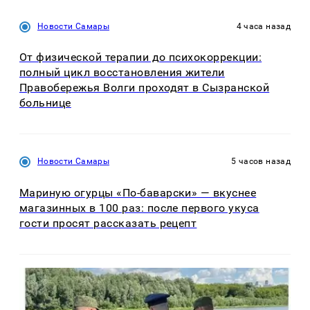
Новости Самары
4 часа назад
От физической терапии до психокоррекции:
полный цикл восстановления жители
Правобережья Волги проходят в Сызранской
больнице
Новости Самары
5 часов назад
Мариную огурцы «По-баварски» — вкуснее
магазинных в 100 раз: после первого укуса
гости просят рассказать рецепт