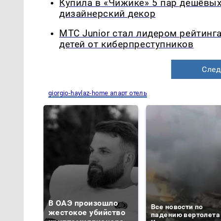
Купила в «Чижике» 5 пар дешёвых 
дизайнерский декор
МТС Junior стал лидером рейтинг
детей от киберпреступников
След
giorgio-haylaz-home апарт отель
В ОАЭ произошло
Все новости по
жестокое убийство
падению вертолета