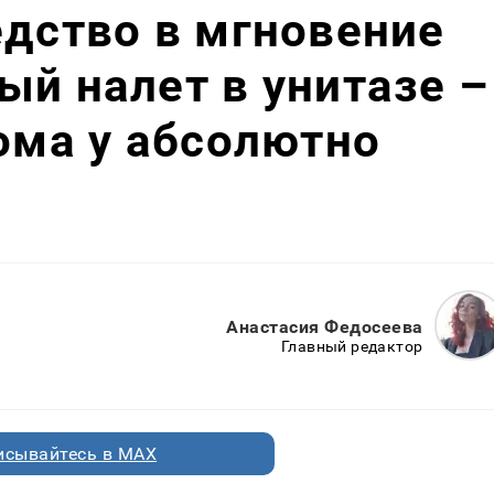
едство в мгновение
ый налет в унитазе –
дома у абсолютно
Анастасия Федосеева
Главный редактор
исывайтесь в MAX