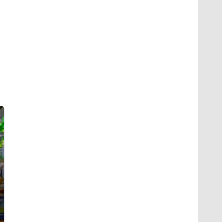
СМИ: В Химках на
полицейскую
Где будет встреча
машину напали и
президентов США и