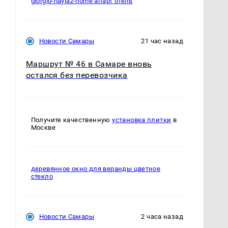
giorgio-haylaz-home апарт отель
Новости Самары
21 час назад
Маршрут № 46 в Самаре вновь
остался без перевозчика
Получите качественную
установка плитки
в
Москве
деревянное окно для веранды цветное
стекло
Новости Самары
2 часа назад