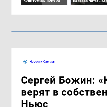
криптомиллионера
Кавказе: читать зд
Новости Самары
Сергей Божин: «
верят в собстве
Ньюс