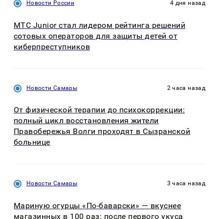
Новости России
4 дня назад
МТС Junior стал лидером рейтинга решений
сотовых операторов для защиты детей от
киберпреступников
Новости Самары
2 часа назад
От физической терапии до психокоррекции:
полный цикл восстановления жители
Правобережья Волги проходят в Сызранской
больнице
Новости Самары
3 часа назад
Мариную огурцы «По-баварски» — вкуснее
магазинных в 100 раз: после первого укуса