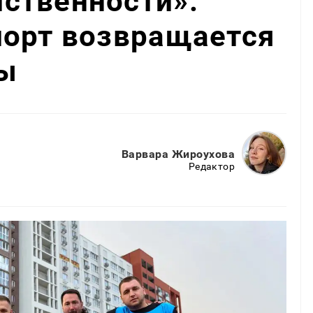
ственности»:
порт возвращается
ы
Варвара Жироухова
Редактор