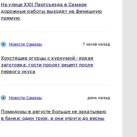
На улице XXII Партсъезда в Самаре
дорожные работы выходят на финишную
прямую
Новости Самары
7 часов назад
Хрустящие огурцы с куркумой - яркая
заготовка: гости просят рецепт после
первого укуса
Новости Самары
день назад
Помидоры в августе больше не закатываю
в банки: один трюк, и они упруги до весны