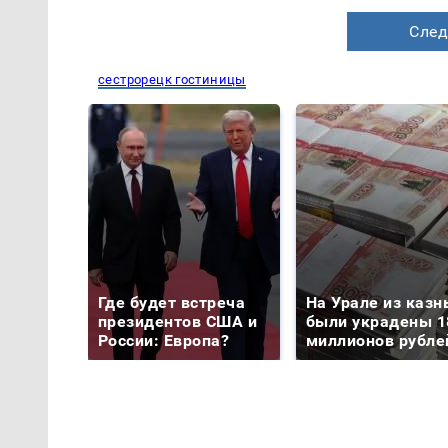
След
сестрорецк гостиницы
Где будет встреча
На Урале из казн
президентов США и
были украдены 1
России: Европа?
миллионов рубле