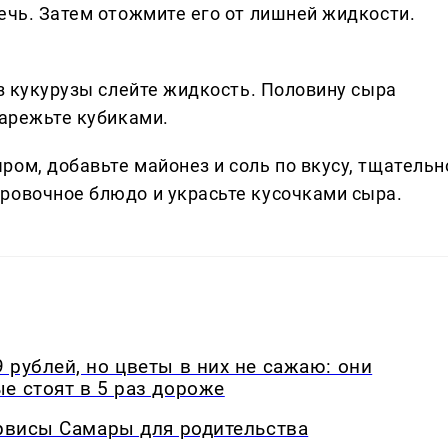
ечь. Затем отожмите его от лишней жидкости.
из кукурузы слейте жидкость. Половину сыра
нарежьте кубиками.
ом, добавьте майонез и соль по вкусу, тщательн
ровочное блюдо и украсьте кусочками сыра.
 рублей, но цветы в них не сажаю: они
е стоят в 5 раз дороже
ервисы Самары для родительства