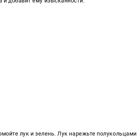
 и добавит ему изысканности.
омойте лук и зелень. Лук нарежьте полукольцами