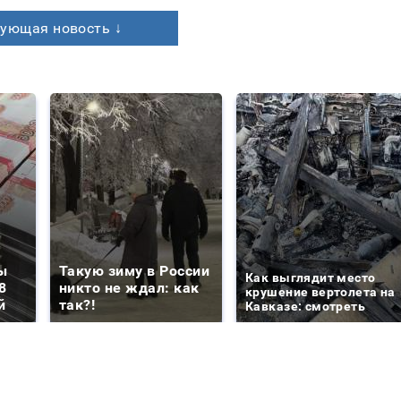
ующая новость ↓
ы
Такую зиму в России
Как выглядит место
8
никто не ждал: как
крушение вертолета на
й
так?!
Кавказе: смотреть