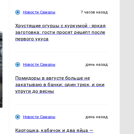
Новости Самары
7 часов назад
Хрустящие огурцы с куркумой - яркая
заготовка: гости просят рецепт после
первого укуса
Новости Самары
день назад
Помидоры в августе больше не
закатываю в банки: один трюк, и они
Не ешьте эту
В ОАЭ произошло
упруги до весны
готовую еду из
жестокое убийство
магазина: список
криптомиллионера
Новости Самары
день назад
Картошка, кабачок и два яйца —