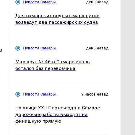
Новости Самары
день назад
Для самарских водных маршрутов
возведут два пассажирских судна
Новости Самары
день назад
о
Маршрут № 46 в Самаре вновь
остался без перевозчика
Новости Самары
9 часов назад
На улице XXII Партсъезда в Самаре
дорожные работы выходят на
финишную прямую