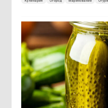
Кулинария
Огород
Маринование
Огур