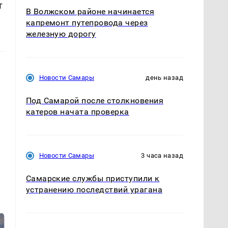
т
В Волжском районе начинается
капремонт путепровода через
железную дорогу
Новости Самары
день назад
Под Самарой после столкновения
катеров начата проверка
Новости Самары
3 часа назад
Самарские службы приступили к
устранению последствий урагана