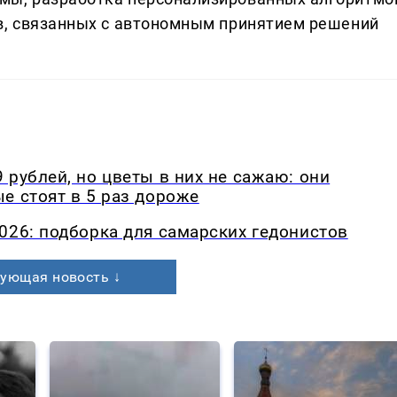
в, связанных с автономным принятием решений
 рублей, но цветы в них не сажаю: они
е стоят в 5 раз дороже
026: подборка для самарских гедонистов
ующая новость ↓