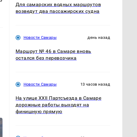
Для самарских водных маршрутов
возведут два пассажирских судна
Новости Самары
день назад
Маршрут № 46 в Самаре вновь
остался без перевозчика
Новости Самары
13 часов назад
На улице XXII Партсъезда в Самаре
дорожные работы выходят на
финишную прямую