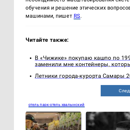
обучения и решение этических вопросо
машинами, пишет
RS
.
Читайте также:
В «Чижике» покупаю кашпо по 199
заменили мне контейнеры, которы
Летники города-курорта Самары 2
След
отель парк-отель хвалынский