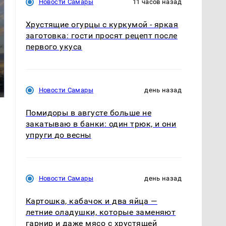
Новости Самары
11 часов назад
Хрустящие огурцы с куркумой - яркая
заготовка: гости просят рецепт после
первого укуса
СМИ: В Химках на
полицейскую
В магазинах России
машину напали и
ажиотаж из-за этого
подожгли.
продукта: что купить?
Новости Самары
день назад
Помидоры в августе больше не
закатываю в банки: один трюк, и они
упруги до весны
Новости Самары
день назад
Картошка, кабачок и два яйца —
летние оладушки, которые заменяют
гарнир и даже мясо с хрустящей