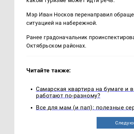
каком туризме может идти речь.
Мэр Иван Носков перенаправил обраще
ситуацией на набережной.
Ранее градоначальник проинспектиров
Октябрьском районах.
Читайте также:
Самарская квартира на бумаге и 
работают по-разному?
Все для мам (и пап): полезные с
Следую