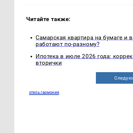
Читайте также:
Самарская квартира на бумаге и 
работают по-разному?
Ипотека в июле 2026 года: корре
вторички
Следую
отель гармония