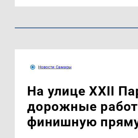
Новости Самары
На улице XXII П
дорожные работ
финишную прям