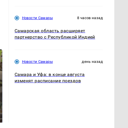
Новости Самары
8 часов назад
Самарская область расширяет
партнерство с Республикой Индией
Новости Самары
день назад
Самара и Уфа: в конце августа
изменят расписание поездов
В ОАЭ произошло
Все новости по
жестокое убийство
падению вертолета на
криптомиллионера
Кавказе: читать здесь