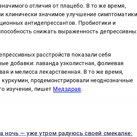
начимого отличия от плацебо. В то же время,
ли клинически значимое улучшение симптоматики
ционных антидепрессантов. Пробиотики и
способность снижать выраженность депрессивны
епрессивных расстройств показали себя
ые добавки: лаванда узколистная, фолиевая
вая и мелисса лекарственная. В то же время,
 и куркумин, продемонстрировали неоднозначные
го изучения, пишет
Медздрав
.
на ночь — уже утром радуюсь своей смекалке: