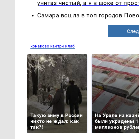
унитаз чистый, а я в шоке от про
Самара вошла в топ городов Пово
След
конаково кантри клаб
Такую зиму в России
На Урале из казн
никто не ждал: как
были украдены 1
так?!
миллионов рубле