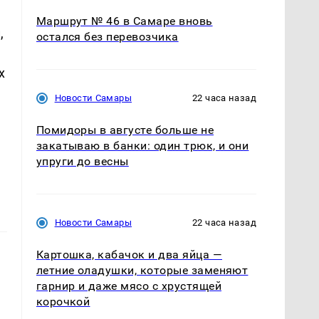
Маршрут № 46 в Самаре вновь
,
остался без перевозчика
х
Новости Самары
22 часа назад
Помидоры в августе больше не
закатываю в банки: один трюк, и они
упруги до весны
Новости Самары
22 часа назад
Картошка, кабачок и два яйца —
летние оладушки, которые заменяют
гарнир и даже мясо с хрустящей
корочкой