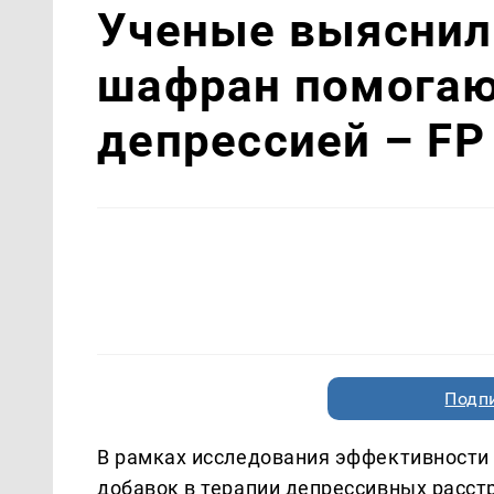
Ученые выяснили
шафран помогают
депрессией – FP
Подп
В рамках исследования эффективности
добавок в терапии депрессивных расст