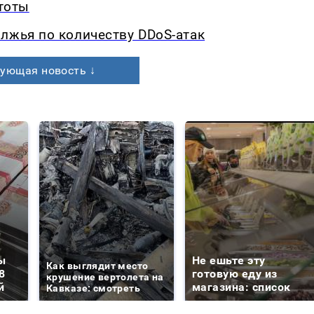
стоты
лжья по количеству DDoS-атак
ующая новость ↓
ы
Не ешьте эту
Как выглядит место
8
готовую еду из
крушение вертолета на
й
магазина: список
Кавказе: смотреть