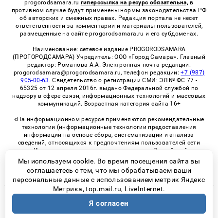
progorodsamara.ru
гиперссылка на ресурс обязательна,
в
противном случае будут применены нормы законодательства РФ
об авторских и смежных правах. Редакция портала не несет
ответственности за комментарии и материалы пользователей,
размещенные на сайте progorodsamara.ru и его субдоменах.
Наименование: сетевое издание PROGORODSAMARA
(ПРОГОРОДСАМАРА) Учредитель: ООО «Город Самара». Главный
редактор: Романова А.А. Электронная почта редакции:
progorodsamara@progorodsamara.ru, телефон редакции:
+7 (987)
905-00-63
. Свидетельство о регистрации СМИ: ЭЛ № ФС 77 -
65325 от 12 апреля 2016г. выдано Федеральной службой по
надзору в сфере связи, информационных технологий и массовых
коммуникаций. Возрастная категория сайта 16+
«На информационном ресурсе применяются рекомендательные
технологии (информационные технологии предоставления
информации на основе сбора, систематизации и анализа
сведений, относящихся к предпочтениям пользователей сети
«Интернет», находящихся на территории Российской
Федерации)». Правила применения рекомендательных
Мы используем cookie. Во время посещения сайта вы
технологий в виджетах рекламно-обменной сети
«СМИ2» (PDF)
соглашаетесь с тем, что мы обрабатываем ваши
персональные данные с использованием метрик Яндекс
Метрика, top.mail.ru, LiveInternet.
© 2026 «ProGorodSamara» | Все права защищены
Я согласен
Возрастная категория сайта 16+