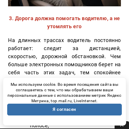
3. Дорога должна помогать водителю, а не
утомлять его
На длинных трассах водитель постоянно
работает: следит за дистанцией,
скоростью, дорожной обстановкой. Чем
больше электронных помощников берет на
себя часть этих задач, тем спокойнее
проходит поездка.
Мы используем cookie. Во время посещения сайта вы
соглашаетесь с тем, что мы обрабатываем ваши
Сегодня особенно полезными становятся:
персональные данные с использованием метрик Яндекс
Метрика, top.mail.ru, LiveInternet.
Адаптивный круиз-контроль;
Я согласен
Системы удержания автомобиля в
полосе;