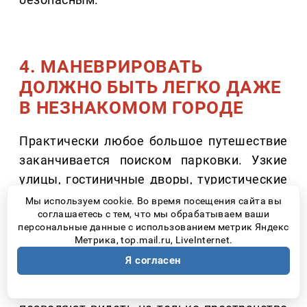
4. МАНЕВРИРОВАТЬ
ДОЛЖНО БЫТЬ ЛЕГКО ДАЖЕ
В НЕЗНАКОМОМ ГОРОДЕ
Практически любое большое путешествие
заканчивается поиском парковки. Узкие
улицы, гостиничные дворы, туристические
центры – именно здесь многие начинают
Мы используем cookie. Во время посещения сайта вы
соглашаетесь с тем, что мы обрабатываем ваши
переживать из-за размеров автомобиля.
персональные данные с использованием метрик Яндекс
Метрика, top.mail.ru, LiveInternet.
Современные системы кругового обзора
Я согласен
значительно упрощают эту задачу.
Например, камеры с обзором 540 градусов