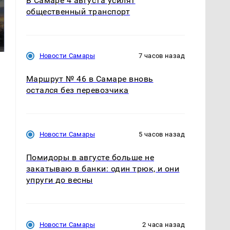
В Самаре 4 августа усилят
общественный транспорт
СМИ: В Химках на
полицейскую
В магазинах России
машину напали и
ажиотаж из-за этого
подожгли.
продукта: что купить?
Новости Самары
7 часов назад
Маршрут № 46 в Самаре вновь
остался без перевозчика
Новости Самары
5 часов назад
Помидоры в августе больше не
закатываю в банки: один трюк, и они
упруги до весны
Новости Самары
2 часа назад