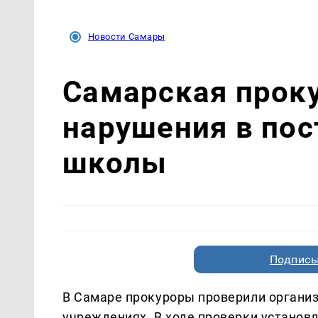
Новости Самары
Самарская прок
нарушения в пос
школы
Подписы
В Самаре прокуроры проверили органи
учреждениях. В ходе проверки установ