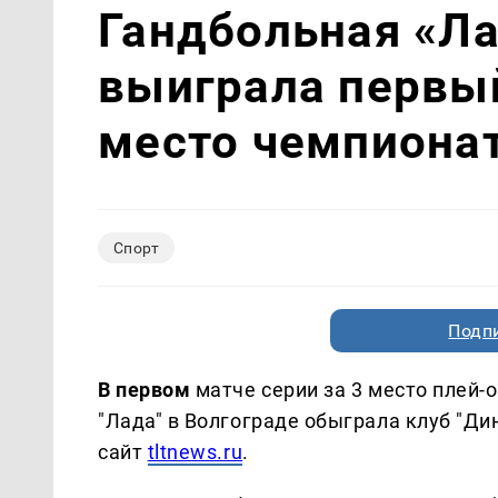
Гандбольная «Ла
выиграла первый
место чемпиона
Спорт
Подп
В первом
матче серии за 3 место плей-
"Лада" в Волгограде обыграла клуб "Ди
сайт
tltnews.ru
.