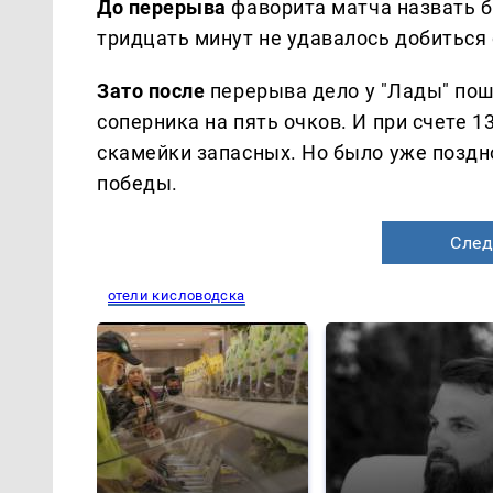
До перерыва
фаворита матча назвать б
тридцать минут не удавалось добиться
Зато после
перерыва дело у "Лады" пош
соперника на пять очков. И при счете 1
скамейки запасных. Но было уже поздн
победы.
След
отели кисловодска