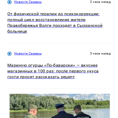
Новости Самары
2 часа назад
От физической терапии до психокоррекции:
полный цикл восстановления жители
Правобережья Волги проходят в Сызранской
больнице
Новости Самары
3 часа назад
Мариную огурцы «По-баварски» — вкуснее
магазинных в 100 раз: после первого укуса
гости просят рассказать рецепт