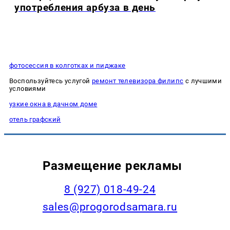
употребления арбуза в день
фотосессия в колготках и пиджаке
Воспользуйтесь услугой
ремонт телевизора филипс
с лучшими
условиями
узкие окна в дачном доме
отель графский
Размещение рекламы
8 (927) 018-49-24
sales@progorodsamara.ru