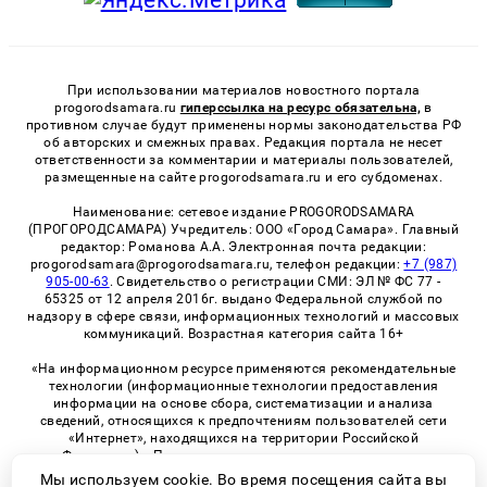
При использовании материалов новостного портала
progorodsamara.ru
гиперссылка на ресурс обязательна,
в
противном случае будут применены нормы законодательства РФ
об авторских и смежных правах. Редакция портала не несет
ответственности за комментарии и материалы пользователей,
размещенные на сайте progorodsamara.ru и его субдоменах.
Наименование: сетевое издание PROGORODSAMARA
(ПРОГОРОДСАМАРА) Учредитель: ООО «Город Самара». Главный
редактор: Романова А.А. Электронная почта редакции:
progorodsamara@progorodsamara.ru, телефон редакции:
+7 (987)
905-00-63
. Свидетельство о регистрации СМИ: ЭЛ № ФС 77 -
65325 от 12 апреля 2016г. выдано Федеральной службой по
надзору в сфере связи, информационных технологий и массовых
коммуникаций. Возрастная категория сайта 16+
«На информационном ресурсе применяются рекомендательные
технологии (информационные технологии предоставления
информации на основе сбора, систематизации и анализа
сведений, относящихся к предпочтениям пользователей сети
«Интернет», находящихся на территории Российской
Федерации)». Правила применения рекомендательных
технологий в виджетах рекламно-обменной сети
«СМИ2» (PDF)
Мы используем cookie. Во время посещения сайта вы