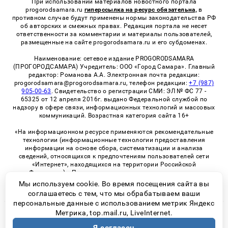
При использовании материалов новостного портала
progorodsamara.ru
гиперссылка на ресурс обязательна,
в
противном случае будут применены нормы законодательства РФ
об авторских и смежных правах. Редакция портала не несет
ответственности за комментарии и материалы пользователей,
размещенные на сайте progorodsamara.ru и его субдоменах.
Наименование: сетевое издание PROGORODSAMARA
(ПРОГОРОДСАМАРА) Учредитель: ООО «Город Самара». Главный
редактор: Романова А.А. Электронная почта редакции:
progorodsamara@progorodsamara.ru, телефон редакции:
+7 (987)
905-00-63
. Свидетельство о регистрации СМИ: ЭЛ № ФС 77 -
65325 от 12 апреля 2016г. выдано Федеральной службой по
надзору в сфере связи, информационных технологий и массовых
коммуникаций. Возрастная категория сайта 16+
«На информационном ресурсе применяются рекомендательные
технологии (информационные технологии предоставления
информации на основе сбора, систематизации и анализа
сведений, относящихся к предпочтениям пользователей сети
«Интернет», находящихся на территории Российской
Федерации)». Правила применения рекомендательных
технологий в виджетах рекламно-обменной сети
«СМИ2» (PDF)
Мы используем cookie. Во время посещения сайта вы
соглашаетесь с тем, что мы обрабатываем ваши
персональные данные с использованием метрик Яндекс
Метрика, top.mail.ru, LiveInternet.
© 2026 «ProGorodSamara» | Все права защищены
Возрастная категория сайта 16+