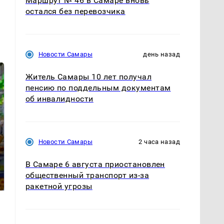
Маршрут № 46 в Самаре вновь
остался без перевозчика
Новости Самары
день назад
Житель Самары 10 лет получал
пенсию по поддельным документам
об инвалидности
Новости Самары
2 часа назад
СМИ: В Химках на
полицейскую
Где будет встреча
В Самаре 6 августа приостановлен
машину напали и
президентов США и
общественный транспорт из-за
подожгли.
России: Европа?
ракетной угрозы