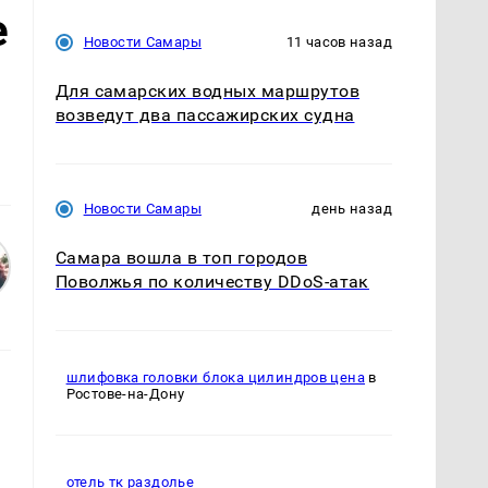
е
Новости Самары
11 часов назад
Для самарских водных маршрутов
возведут два пассажирских судна
Новости Самары
день назад
Самара вошла в топ городов
Поволжья по количеству DDoS-атак
шлифовка головки блока цилиндров цена
в
Ростове-на-Дону
отель тк раздолье