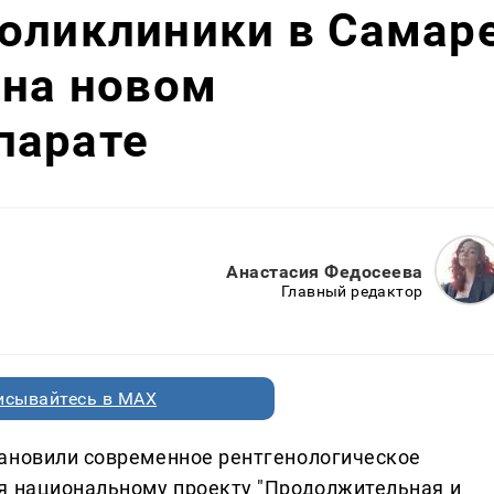
поликлиники в Самар
 на новом
парате
Анастасия Федосеева
Главный редактор
исывайтесь в MAX
тановили современное рентгенологическое
я национальному проекту "Продолжительная и