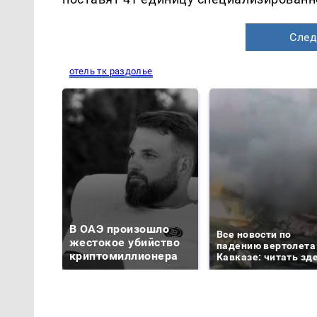
След
отель тк раздолье
В ОАЭ произошло
Все новости по
жестокое убийство
падению вертолета
криптомиллионера
Кавказе: читать зд