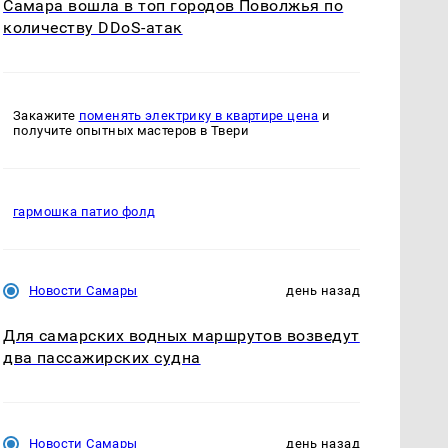
Самара вошла в топ городов Поволжья по
количеству DDoS-атак
Закажите
поменять электрику в квартире цена
и
получите опытных мастеров в Твери
гармошка патио фолд
Новости Самары
день назад
Для самарских водных маршрутов возведут
два пассажирских судна
Новости Самары
день назад