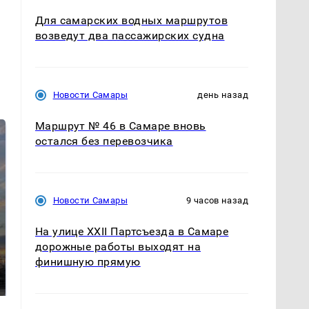
Для самарских водных маршрутов
возведут два пассажирских судна
Новости Самары
день назад
Маршрут № 46 в Самаре вновь
остался без перевозчика
Новости Самары
9 часов назад
На улице XXII Партсъезда в Самаре
СМИ: В Химках на
дорожные работы выходят на
полицейскую
финишную прямую
В магазинах России
машину напали и
ажиотаж из-за этого
подожгли.
продукта: что купить?