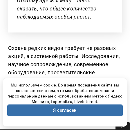
Поэтому здесь я могу только
сказать, что общее количество
наблюдаемых особей растет.
Охрана редких видов требует не разовых
акций, а системной работы. Исследования,
научное сопровождение, современное
оборудование, просветительские
программы и работа с молодежью
–
все
Мы используем cookie. Во время посещения сайта вы
это стало возможным благодаря
соглашаетесь с тем, что мы обрабатываем ваши
партнерству национального парка
персональные данные с использованием метрик Яндекс
Метрика, top.mail.ru, LiveInternet.
«Самарская Лука» и предприятий
Я согласен
самарской производственной площадки
ПАО НК «Роснефть».