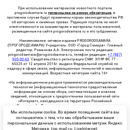
При использовании материалов новостного портала
progorodsamara.ru
гиперссылка на ресурс обязательна,
в
противном случае будут применены нормы законодательства РФ
об авторских и смежных правах. Редакция портала не несет
ответственности за комментарии и материалы пользователей,
размещенные на сайте progorodsamara.ru и его субдоменах.
Наименование: сетевое издание PROGORODSAMARA
(ПРОГОРОДСАМАРА) Учредитель: ООО «Город Самара». Главный
редактор: Романова А.А. Электронная почта редакции:
progorodsamara@progorodsamara.ru, телефон редакции:
+7 (987)
905-00-63
. Свидетельство о регистрации СМИ: ЭЛ № ФС 77 -
65325 от 12 апреля 2016г. выдано Федеральной службой по
надзору в сфере связи, информационных технологий и массовых
коммуникаций. Возрастная категория сайта 16+
«На информационном ресурсе применяются рекомендательные
технологии (информационные технологии предоставления
информации на основе сбора, систематизации и анализа
сведений, относящихся к предпочтениям пользователей сети
«Интернет», находящихся на территории Российской
Федерации)». Правила применения рекомендательных
технологий в виджетах рекламно-обменной сети
«СМИ2» (PDF)
Мы используем cookie. Во время посещения сайта вы
соглашаетесь с тем, что мы обрабатываем ваши
персональные данные с использованием метрик Яндекс
Метрика, top.mail.ru, LiveInternet.
© 2026 «ProGorodSamara» | Все права защищены