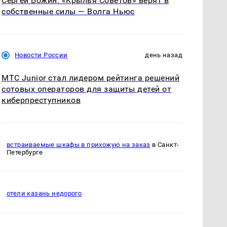
Сергей Божин: «Крылья Советов» верят в
собственные силы — Волга Ньюс
Новости России
день назад
МТС Junior стал лидером рейтинга решений
сотовых операторов для защиты детей от
киберпреступников
встраиваемые шкафы в прихожую на заказ
в Санкт-
Петербурге
отели казань недорого