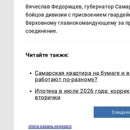
Вячеслав Федорищев, губернатор Самар
бойцов дивизии с присвоением гвардей
Верховному главнокомандующему за пр
соединение.
Читайте также:
Самарская квартира на бумаге и 
работают по-разному?
Ипотека в июле 2026 года: корре
вторички
Следую
отели казань недорого