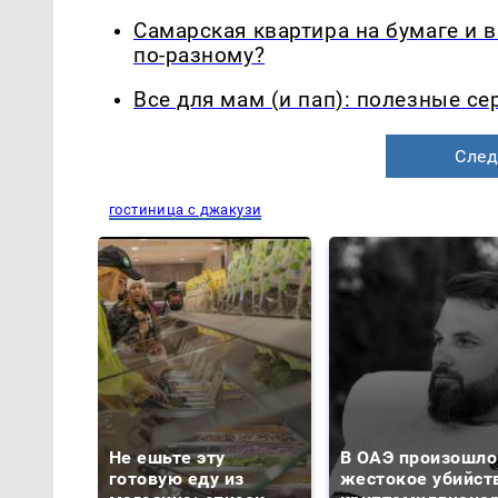
Самарская квартира на бумаге и 
по-разному?
Все для мам (и пап): полезные с
След
гостиница с джакузи
Не ешьте эту
В ОАЭ произошло
готовую еду из
жестокое убийст