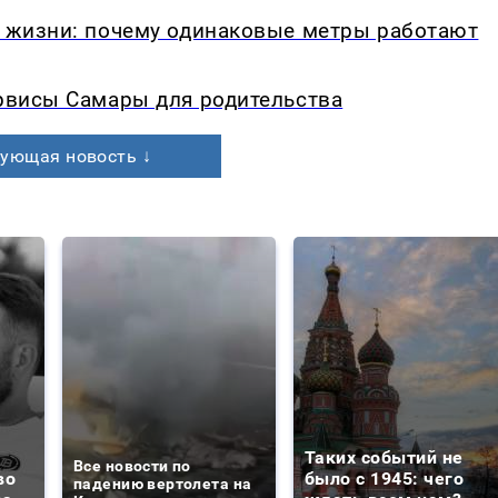
в жизни: почему одинаковые метры работают
ервисы Самары для родительства
ующая новость ↓
Таких событий не
Все новости по
во
было с 1945: чего
падению вертолета на