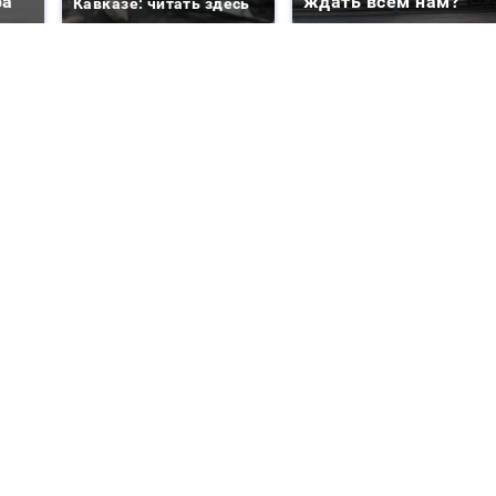
ра
ждать всем нам?
Кавказе: читать здесь