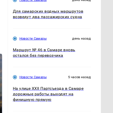
Для самарских водных маршрутов
возведут два пассажирских судна
Новости Самары
день назад
Маршрут № 46 в Самаре вновь
остался без перевозчика
Новости Самары
5 часов назад
На улице XXII Партсъезда в Самаре
дорожные работы выходят на
СМИ: В Химках на
финишную прямую
полицейскую
В магазинах России
машину напали и
ажиотаж из-за этого