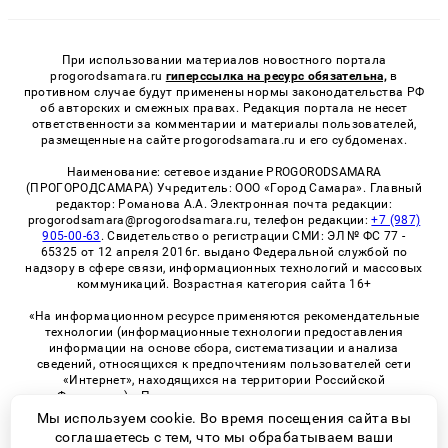
При использовании материалов новостного портала
progorodsamara.ru
гиперссылка на ресурс обязательна,
в
противном случае будут применены нормы законодательства РФ
об авторских и смежных правах. Редакция портала не несет
ответственности за комментарии и материалы пользователей,
размещенные на сайте progorodsamara.ru и его субдоменах.
Наименование: сетевое издание PROGORODSAMARA
(ПРОГОРОДСАМАРА) Учредитель: ООО «Город Самара». Главный
редактор: Романова А.А. Электронная почта редакции:
progorodsamara@progorodsamara.ru, телефон редакции:
+7 (987)
905-00-63
. Свидетельство о регистрации СМИ: ЭЛ № ФС 77 -
65325 от 12 апреля 2016г. выдано Федеральной службой по
надзору в сфере связи, информационных технологий и массовых
коммуникаций. Возрастная категория сайта 16+
«На информационном ресурсе применяются рекомендательные
технологии (информационные технологии предоставления
информации на основе сбора, систематизации и анализа
сведений, относящихся к предпочтениям пользователей сети
«Интернет», находящихся на территории Российской
Федерации)». Правила применения рекомендательных
технологий в виджетах рекламно-обменной сети
«СМИ2» (PDF)
Мы используем cookie. Во время посещения сайта вы
соглашаетесь с тем, что мы обрабатываем ваши