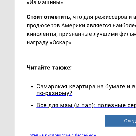
«Из машины».
Стоит отметить
, что для режиссеров и 
продюсеров Америки является наиболее
киноленты, признанные лучшими фильм
награду «Оскар».
Читайте также:
Самарская квартира на бумаге и 
по-разному?
Все для мам (и пап): полезные с
След
отель в кисловодске с бассейном