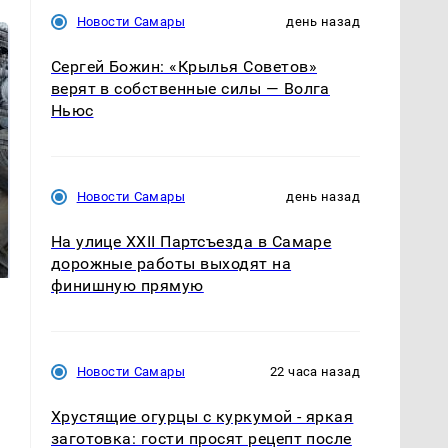
Новости Самары
день назад
Сергей Божин: «Крылья Советов»
верят в собственные силы — Волга
Ньюс
Новости Самары
день назад
Не ешьте эту
В ОАЭ произошло
готовую еду из
жестокое убийство
На улице XXII Партсъезда в Самаре
магазина: список
криптомиллионера
дорожные работы выходят на
финишную прямую
Новости Самары
22 часа назад
Хрустящие огурцы с куркумой - яркая
заготовка: гости просят рецепт после