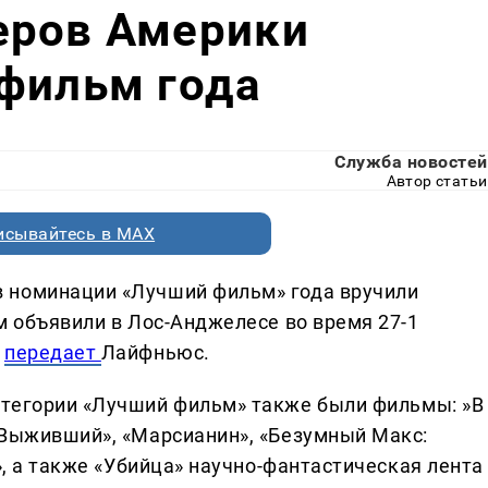
еров Америки
 фильм года
Служба новостей
Автор статьи
исывайтесь в MAX
 номинации «Лучший фильм» года вручили
м объявили в Лос-Анджелесе во время 27-1
,
передает
Лайфньюс.
атегории «Лучший фильм» также были фильмы: »В
«Выживший», «Марсианин», «Безумный Макс:
», а также «Убийца» научно-фантастическая лента