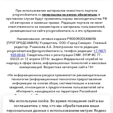
При использовании материалов новостного портала
progorodsamara.ru
гиперссылка на ресурс обязательна,
в
противном случае будут применены нормы законодательства РФ
об авторских и смежных правах. Редакция портала не несет
ответственности за комментарии и материалы пользователей,
размещенные на сайте progorodsamara.ru и его субдоменах.
Наименование: сетевое издание PROGORODSAMARA
(ПРОГОРОДСАМАРА) Учредитель: ООО «Город Самара». Главный
редактор: Романова А.А. Электронная почта редакции:
progorodsamara@progorodsamara.ru, телефон редакции:
+7 (987)
905-00-63
. Свидетельство о регистрации СМИ: ЭЛ № ФС 77 -
65325 от 12 апреля 2016г. выдано Федеральной службой по
надзору в сфере связи, информационных технологий и массовых
коммуникаций. Возрастная категория сайта 16+
«На информационном ресурсе применяются рекомендательные
технологии (информационные технологии предоставления
информации на основе сбора, систематизации и анализа
сведений, относящихся к предпочтениям пользователей сети
«Интернет», находящихся на территории Российской
Федерации)». Правила применения рекомендательных
технологий в виджетах рекламно-обменной сети
«СМИ2» (PDF)
Мы используем cookie. Во время посещения сайта вы
соглашаетесь с тем, что мы обрабатываем ваши
персональные данные с использованием метрик Яндекс