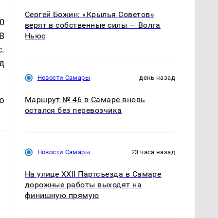
Сергей Божин: «Крылья Советов»
0
верят в собственные силы — Волга
В
Ньюс
.
д
Новости Самары
день назад
ю
Маршрут № 46 в Самаре вновь
остался без перевозчика
Новости Самары
23 часа назад
На улице XXII Партсъезда в Самаре
дорожные работы выходят на
финишную прямую