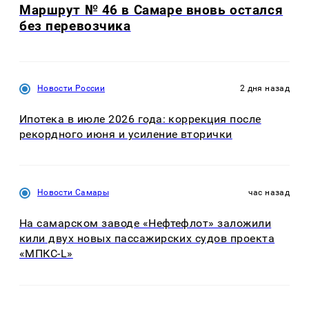
Маршрут № 46 в Самаре вновь остался
без перевозчика
Новости России
2 дня назад
Ипотека в июле 2026 года: коррекция после
рекордного июня и усиление вторички
Новости Самары
час назад
На самарском заводе «Нефтефлот» заложили
кили двух новых пассажирских судов проекта
«МПКС-L»