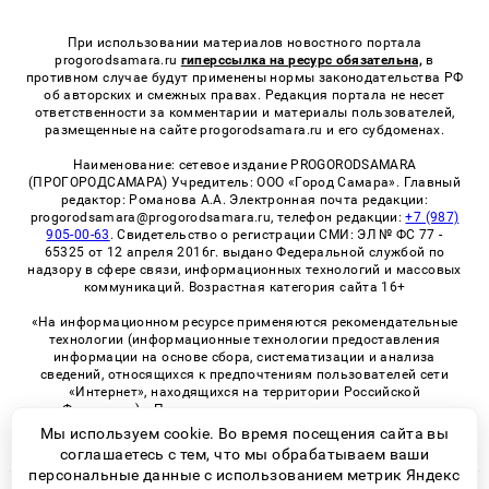
При использовании материалов новостного портала
progorodsamara.ru
гиперссылка на ресурс обязательна,
в
противном случае будут применены нормы законодательства РФ
об авторских и смежных правах. Редакция портала не несет
ответственности за комментарии и материалы пользователей,
размещенные на сайте progorodsamara.ru и его субдоменах.
Наименование: сетевое издание PROGORODSAMARA
(ПРОГОРОДСАМАРА) Учредитель: ООО «Город Самара». Главный
редактор: Романова А.А. Электронная почта редакции:
progorodsamara@progorodsamara.ru, телефон редакции:
+7 (987)
905-00-63
. Свидетельство о регистрации СМИ: ЭЛ № ФС 77 -
65325 от 12 апреля 2016г. выдано Федеральной службой по
надзору в сфере связи, информационных технологий и массовых
коммуникаций. Возрастная категория сайта 16+
«На информационном ресурсе применяются рекомендательные
технологии (информационные технологии предоставления
информации на основе сбора, систематизации и анализа
сведений, относящихся к предпочтениям пользователей сети
«Интернет», находящихся на территории Российской
Федерации)». Правила применения рекомендательных
технологий в виджетах рекламно-обменной сети
«СМИ2» (PDF)
Мы используем cookie. Во время посещения сайта вы
соглашаетесь с тем, что мы обрабатываем ваши
персональные данные с использованием метрик Яндекс