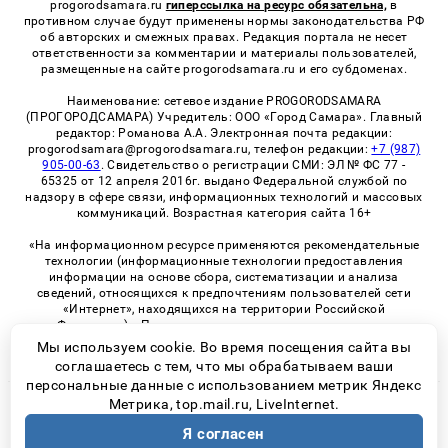
progorodsamara.ru
гиперссылка на ресурс обязательна,
в
противном случае будут применены нормы законодательства РФ
об авторских и смежных правах. Редакция портала не несет
ответственности за комментарии и материалы пользователей,
размещенные на сайте progorodsamara.ru и его субдоменах.
Наименование: сетевое издание PROGORODSAMARA
(ПРОГОРОДСАМАРА) Учредитель: ООО «Город Самара». Главный
редактор: Романова А.А. Электронная почта редакции:
progorodsamara@progorodsamara.ru, телефон редакции:
+7 (987)
905-00-63
. Свидетельство о регистрации СМИ: ЭЛ № ФС 77 -
65325 от 12 апреля 2016г. выдано Федеральной службой по
надзору в сфере связи, информационных технологий и массовых
коммуникаций. Возрастная категория сайта 16+
«На информационном ресурсе применяются рекомендательные
технологии (информационные технологии предоставления
информации на основе сбора, систематизации и анализа
сведений, относящихся к предпочтениям пользователей сети
«Интернет», находящихся на территории Российской
Федерации)». Правила применения рекомендательных
технологий в виджетах рекламно-обменной сети
«СМИ2» (PDF)
Мы используем cookie. Во время посещения сайта вы
соглашаетесь с тем, что мы обрабатываем ваши
персональные данные с использованием метрик Яндекс
Метрика, top.mail.ru, LiveInternet.
© 2026 «ProGorodSamara» | Все права защищены
Я согласен
Возрастная категория сайта 16+