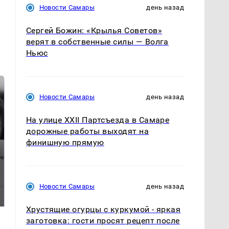
Новости Самары
день назад
Сергей Божин: «Крылья Советов»
верят в собственные силы — Волга
Ньюс
Новости Самары
день назад
На улице XXII Партсъезда в Самаре
дорожные работы выходят на
финишную прямую
СМИ: В Химках на
полицейскую
В магазинах России
машину напали и
Новости Самары
день назад
ажиотаж из-за этого
подожгли.
продукта: что купить?
Хрустящие огурцы с куркумой - яркая
заготовка: гости просят рецепт после