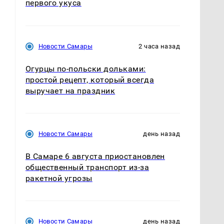
первого укуса
Новости Самары
2 часа назад
Огурцы по‑польски дольками:
простой рецепт, который всегда
выручает на праздник
Новости Самары
день назад
В Самаре 6 августа приостановлен
общественный транспорт из-за
ракетной угрозы
Новости Самары
день назад