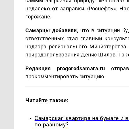
самым загрязняя природу. «Работают
недалеко от заправки «Роснефть». На
горожане.
Самарцы добавили,
что в ситуации бу
ответственных стал главный консульт
надзора регионального Министерства
природопользования Денис Шилов. Такж
Редакция progorodsamara.ru
отправ
прокомментировать ситуацию.
Читайте также:
Самарская квартира на бумаге и 
по-разному?