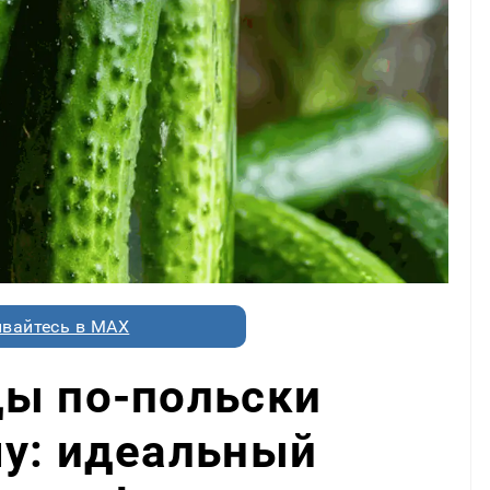
вайтесь в MAX
цы по-польски
му: идеальный