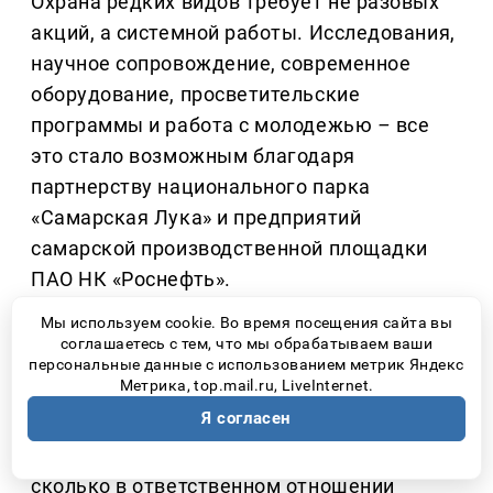
Охрана редких видов требует не разовых
акций, а системной работы. Исследования,
научное сопровождение, современное
оборудование, просветительские
программы и работа с молодежью
–
все
это стало возможным благодаря
партнерству национального парка
«Самарская Лука» и предприятий
самарской производственной площадки
ПАО НК «Роснефть».
Мы используем cookie. Во время посещения сайта вы
Именно такой комплексный подход
соглашаетесь с тем, что мы обрабатываем ваши
позволяет не только изучать редкий вид,
персональные данные с использованием метрик Яндекс
Метрика, top.mail.ru, LiveInternet.
но и создавать вокруг него сообщество
Я согласен
людей, понимающих, что природа
нуждается не столько в громких словах,
сколько в ответственном отношении