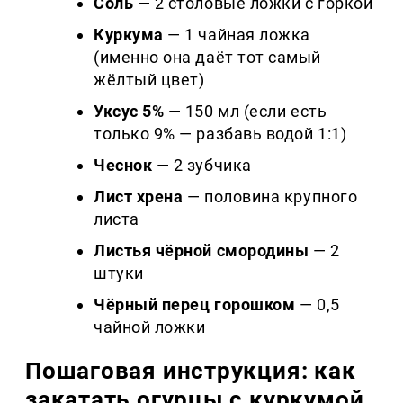
Соль
— 2 столовые ложки с горкой
Куркума
— 1 чайная ложка
(именно она даёт тот самый
жёлтый цвет)
Уксус 5%
— 150 мл (если есть
только 9% — разбавь водой 1:1)
Чеснок
— 2 зубчика
Лист хрена
— половина крупного
листа
Листья чёрной смородины
— 2
штуки
Чёрный перец горошком
— 0,5
чайной ложки
Пошаговая инструкция: как
закатать огурцы с куркумой