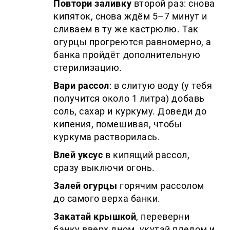
Повтори заливку
второй раз: снова
кипяток, снова ждём 5–7 минут и
сливаем в ту же кастрюлю. Так
огурцы прогреются равномерно, а
банка пройдёт дополнительную
стерилизацию.
Вари рассол
: в слитую воду (у тебя
получится около 1 литра) добавь
соль, сахар и куркуму. Доведи до
кипения, помешивая, чтобы
куркума растворилась.
Влей уксус
в кипящий рассол,
сразу выключи огонь.
Залей огурцы
горячим рассолом
до самого верха банки.
Закатай крышкой
, переверни
банку вверх дном, укутай пледом и