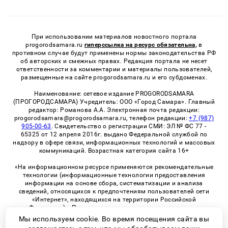
При использовании материалов новостного портала
progorodsamara.ru
гиперссылка на ресурс обязательна,
в
противном случае будут применены нормы законодательства РФ
об авторских и смежных правах. Редакция портала не несет
ответственности за комментарии и материалы пользователей,
размещенные на сайте progorodsamara.ru и его субдоменах.
Наименование: сетевое издание PROGORODSAMARA
(ПРОГОРОДСАМАРА) Учредитель: ООО «Город Самара». Главный
редактор: Романова А.А. Электронная почта редакции:
progorodsamara@progorodsamara.ru, телефон редакции:
+7 (987)
905-00-63
. Свидетельство о регистрации СМИ: ЭЛ № ФС 77 -
65325 от 12 апреля 2016г. выдано Федеральной службой по
надзору в сфере связи, информационных технологий и массовых
коммуникаций. Возрастная категория сайта 16+
«На информационном ресурсе применяются рекомендательные
технологии (информационные технологии предоставления
информации на основе сбора, систематизации и анализа
сведений, относящихся к предпочтениям пользователей сети
«Интернет», находящихся на территории Российской
Федерации)». Правила применения рекомендательных
технологий в виджетах рекламно-обменной сети
«СМИ2» (PDF)
Мы используем cookie. Во время посещения сайта вы