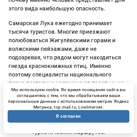
этого вида наибольшую опасность.
Самарская Лука ежегодно принимает
тысячи туристов. Многие приезжают
полюбоваться Жигулёвскими горами и
волжскими пейзажами, даже не
подозревая, что рядом могут находиться
гнезда краснокнижных птиц. Именно
поэтому специалисты национального
парка постоянно напоминают простые, но
Мы используем cookie. Во время посещения сайта вы
очень важные правила:
соглашаетесь с тем, что мы обрабатываем ваши
персональные данные с использованием метрик Яндекс
Не приближаться к гнездам диких
Метрика, top.mail.ru, LiveInternet.
птиц.
Я согласен
Не сходить с официальных
туристических маршрутов.