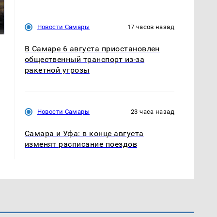
полицейскую
В магазинах России
машину напали и
ажиотаж из-за этого
подожгли.
продукта: что купить?
Новости Самары
17 часов назад
В Самаре 6 августа приостановлен
общественный транспорт из-за
ракетной угрозы
Новости Самары
23 часа назад
Самара и Уфа: в конце августа
изменят расписание поездов