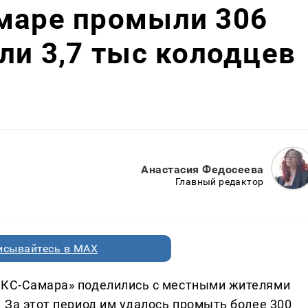
амаре промыли 306
или 3,7 тыс колодцев
Анастасия Федосеева
Главный редактор
исывайтесь в MAX
«РКС-Самара» поделились с местными жителями
. За этот период им удалось промыть более 300