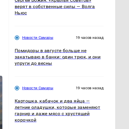
Сергей Божин: «Крылья Советов»
верят в собственные силы — Волга
Ньюс
Новости Самары
19 часов назад
Помидоры в августе больше не
закатываю в банки: один трюк, и они
упруги до весны
Новости Самары
19 часов назад
Картошка, кабачок и два яйца —
летние оладушки, которые заменяют
гарнир и даже мясо с хрустящей
корочкой
СМИ: В Химках на