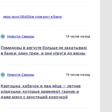
евро окно100х50см горизонт в баню
Новости Самары
19 часов назад
Помидоры в августе больше не закатываю
в банки: один трюк, и они упруги до весны
Новости Самары
19 часов назад
Картошка, кабачок и два яйца — летние
оладушки, которые заменяют гарнир и
даже мясо с хрустящей корочкой