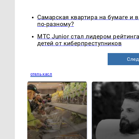
Самарская квартира на бумаге и 
по-разному?
МТС Junior стал лидером рейтинг
детей от киберпреступников
След
отель касл