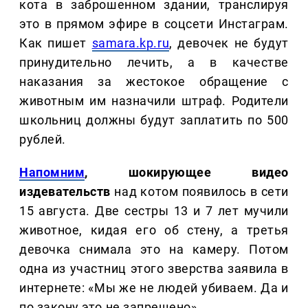
кота в заброшенном здании, транслируя
это в прямом эфире в соцсети Инстаграм.
Как пишет
samara.kp.ru
, девочек не будут
принудительно лечить, а в качестве
наказания за жестокое обращение с
животным им назначили штраф. Родители
школьниц должны будут заплатить по 500
рублей.
Напомним
, шокирующее видео
издевательств
над котом появилось в сети
15 августа. Две сестры 13 и 7 лет мучили
животное, кидая его об стену, а третья
девочка снимала это на камеру. Потом
одна из участниц этого зверства заявила в
интернете: «Мы же не людей убиваем. Да и
по закону это не запрещено».