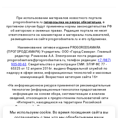
При использовании материалов новостного портала
progorodsamara.ru
гиперссылка на ресурс обязательна,
в
противном случае будут применены нормы законодательства РФ
об авторских и смежных правах. Редакция портала не несет
ответственности за комментарии и материалы пользователей,
размещенные на сайте progorodsamara.ru и его субдоменах.
Наименование: сетевое издание PROGORODSAMARA
(ПРОГОРОДСАМАРА) Учредитель: ООО «Город Самара». Главный
редактор: Романова А.А. Электронная почта редакции:
progorodsamara@progorodsamara.ru, телефон редакции:
+7 (987)
905-00-63
. Свидетельство о регистрации СМИ: ЭЛ № ФС 77 -
65325 от 12 апреля 2016г. выдано Федеральной службой по
надзору в сфере связи, информационных технологий и массовых
коммуникаций. Возрастная категория сайта 16+
«На информационном ресурсе применяются рекомендательные
технологии (информационные технологии предоставления
информации на основе сбора, систематизации и анализа
сведений, относящихся к предпочтениям пользователей сети
«Интернет», находящихся на территории Российской
Федерации)». Правила применения рекомендательных
технологий в виджетах рекламно-обменной сети
«СМИ2» (PDF)
Мы используем cookie. Во время посещения сайта вы
соглашаетесь с тем, что мы обрабатываем ваши