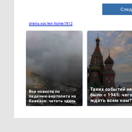
След
отель хостел home1912
Таких событий н
Все новости по
было с 1945: чег
падению вертолета на
ждать всем нам?
Кавказе: читать здесь