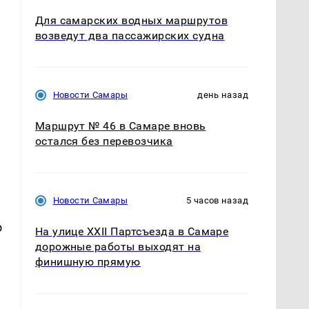
Для самарских водных маршрутов
возведут два пассажирских судна
Новости Самары
день назад
Маршрут № 46 в Самаре вновь
остался без перевозчика
Новости Самары
5 часов назад
о
На улице XXII Партсъезда в Самаре
дорожные работы выходят на
финишную прямую