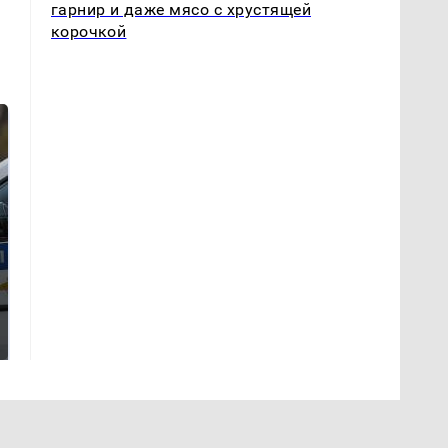
гарнир и даже мясо с хрустящей
корочкой
Где будет встреча
На Урале из казны
президентов США и
были украдены 18
России: Европа?
миллионов рублей