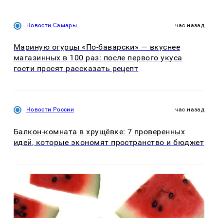
Новости Самары
час назад
Мариную огурцы «По-баварски» — вкуснее
магазинных в 100 раз: после первого укуса
гости просят рассказать рецепт
Новости России
час назад
Балкон-комната в хрущёвке: 7 проверенных
идей, которые экономят пространство и бюджет