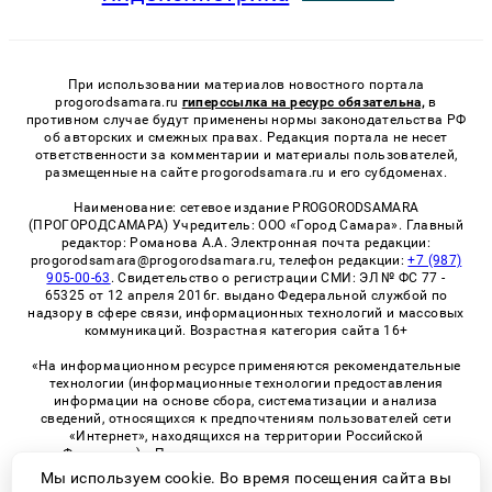
При использовании материалов новостного портала
progorodsamara.ru
гиперссылка на ресурс обязательна,
в
противном случае будут применены нормы законодательства РФ
об авторских и смежных правах. Редакция портала не несет
ответственности за комментарии и материалы пользователей,
размещенные на сайте progorodsamara.ru и его субдоменах.
Наименование: сетевое издание PROGORODSAMARA
(ПРОГОРОДСАМАРА) Учредитель: ООО «Город Самара». Главный
редактор: Романова А.А. Электронная почта редакции:
progorodsamara@progorodsamara.ru, телефон редакции:
+7 (987)
905-00-63
. Свидетельство о регистрации СМИ: ЭЛ № ФС 77 -
65325 от 12 апреля 2016г. выдано Федеральной службой по
надзору в сфере связи, информационных технологий и массовых
коммуникаций. Возрастная категория сайта 16+
«На информационном ресурсе применяются рекомендательные
технологии (информационные технологии предоставления
информации на основе сбора, систематизации и анализа
сведений, относящихся к предпочтениям пользователей сети
«Интернет», находящихся на территории Российской
Федерации)». Правила применения рекомендательных
технологий в виджетах рекламно-обменной сети
«СМИ2» (PDF)
Мы используем cookie. Во время посещения сайта вы