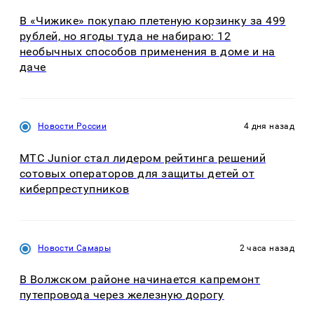
В «Чижике» покупаю плетеную корзинку за 499
рублей, но ягоды туда не набираю: 12
необычных способов применения в доме и на
даче
Новости России
4 дня назад
МТС Junior стал лидером рейтинга решений
сотовых операторов для защиты детей от
киберпреступников
Новости Самары
2 часа назад
В Волжском районе начинается капремонт
путепровода через железную дорогу