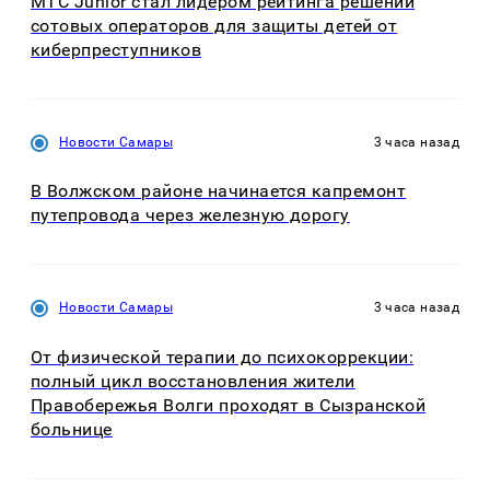
МТС Junior стал лидером рейтинга решений
сотовых операторов для защиты детей от
киберпреступников
Новости Самары
3 часа назад
В Волжском районе начинается капремонт
путепровода через железную дорогу
Новости Самары
3 часа назад
От физической терапии до психокоррекции:
полный цикл восстановления жители
Правобережья Волги проходят в Сызранской
больнице