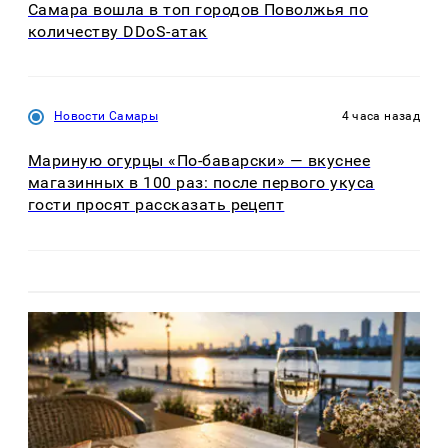
Самара вошла в топ городов Поволжья по
количеству DDoS-атак
Новости Самары
4 часа назад
Мариную огурцы «По-баварски» — вкуснее
магазинных в 100 раз: после первого укуса
гости просят рассказать рецепт